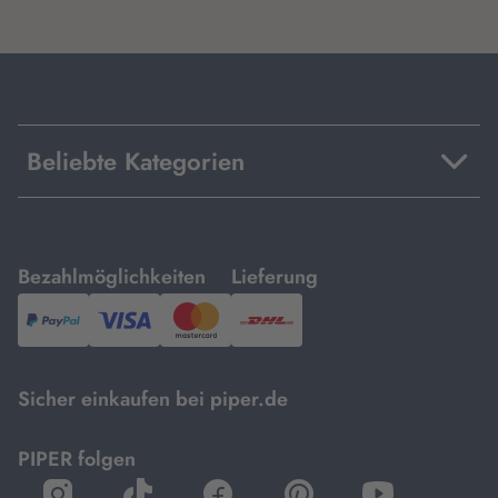
Beliebte Kategorien
mit
mit
Bezahlmöglichkeiten
Lieferung
PayPal,
Visa
und
DHL.
Mastercard.
Sicher einkaufen bei piper.de
PIPER folgen
öffnet
öffnet
öffnet
öffnet
öffnet