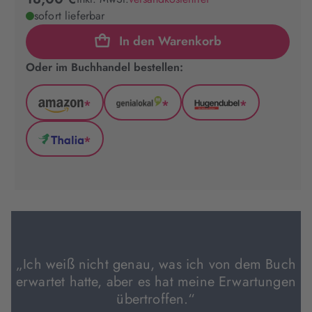
sofort lieferbar
In den Warenkorb
Oder im Buchhandel bestellen:
*
*
*
Amazon
GenialLokal
Hugendubel
(wird
(wird
(wird
*
in
in
in
Thalia
neuem
neuem
neuem
(wird
Tab
Tab
Tab
in
geöffnet)
geöffnet)
geöffnet)
neuem
Tab
geöffnet)
„Ich weiß nicht genau, was ich von dem Buch
erwartet hatte, aber es hat meine Erwartungen
übertroffen.“