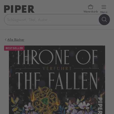
Warenkorb
öffn
Menü
Suchbegriff
eingeben
Alle Bücher
BESTSELLER
Produktbilder
zum
Buch