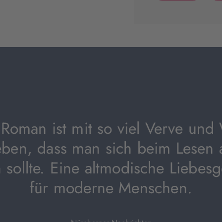
(wird
in
neuem
Tab
geöffnet)
Roman ist mit so viel Verve und
eben, dass man sich beim Lesen 
n sollte. Eine altmodische Liebes
für moderne Menschen.