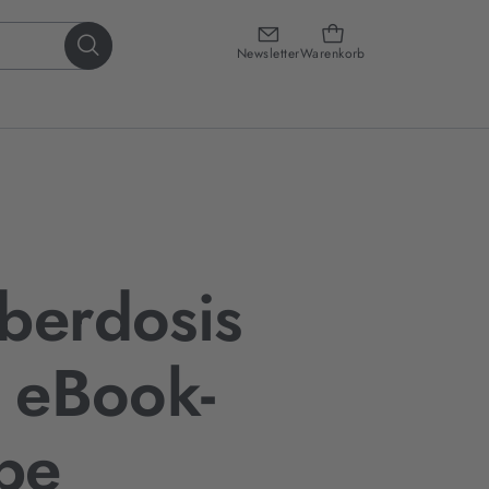
Newsletter
Warenkorb
berdosis
- eBook-
be