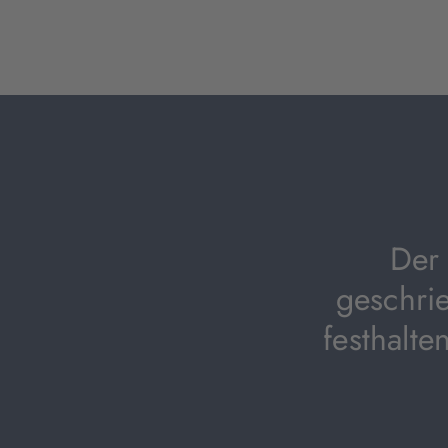
Der 
geschri
festhalte