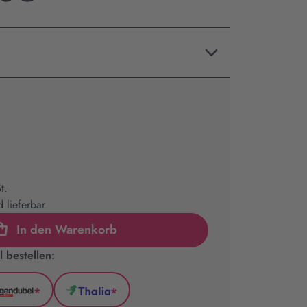
t.
 lieferbar
In den Warenkorb
 bestellen:
*
*
l
Hugendubel
Thalia