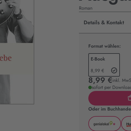
Roman
Details & Kontakt
Format wählen:
E-Book
8,99 €
8,99 €
inkl. MwS
sofort per Download
Oder im Buchhandel
*
GenialLoka