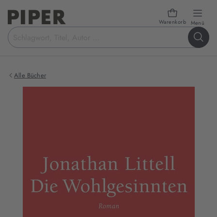
Warenkorb
öffn
Menü
Suchbegriff
eingeben
Alle Bücher