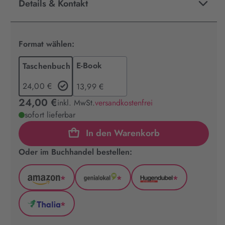
Details & Kontakt
Format wählen:
E-Book
Taschenbuch
24,00 €
13,99 €
24,00 €
inkl. MwSt.
versandkostenfrei
sofort lieferbar
In den Warenkorb
Oder im Buchhandel bestellen:
*
*
*
Amazon
GenialLokal
Hugendubel
(wird
(wird
(wird
*
in
in
in
Thalia
neuem
neuem
neuem
(wird