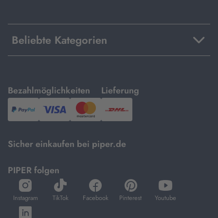
Beliebte Kategorien
mit
mit
Bezahlmöglichkeiten
Lieferung
PayPal,
Visa
und
DHL.
Mastercard.
Sicher einkaufen bei piper.de
PIPER folgen
öffnet
öffnet
öffnet
öffnet
öffnet
in
in
in
in
in
Instagram
TikTok
Facebook
Pinterest
Youtube
neuem
neuem
neuem
neuem
neuem
öffnet
Tab
Tab
Tab
Tab
Tab