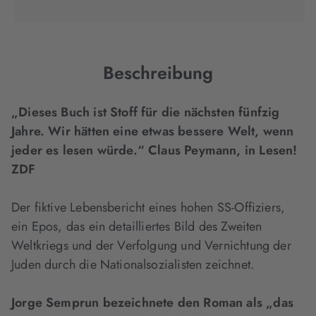
Tab
Tab
Tab
in
geöffnet)
geöffnet)
geöffnet)
neuem
Tab
geöffnet)
Beschreibung
„Dieses Buch ist Stoff für die nächsten fünfzig
Jahre. Wir hätten eine etwas bessere Welt, wenn
jeder es lesen würde.“ Claus Peymann, in Lesen!
ZDF
Der fiktive Lebensbericht eines hohen SS-Offiziers,
ein Epos, das ein detailliertes Bild des Zweiten
Weltkriegs und der Verfolgung und Vernichtung der
Juden durch die Nationalsozialisten zeichnet.
Jorge Semprun bezeichnete den Roman als „das