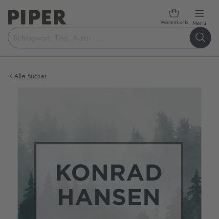
Warenkorb
öffn
Menü
Suchbegriff
eingeben
Alle Bücher