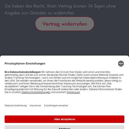
Sie haben das Recht, Ihren Vertrag binnen 14 Tagen ohne
Angabe von Gründen zu widerrufen.
Vertrag widerrufen
Impressum
Kontakt
Datenschutz
FAQs
AGB
Barrierefreiheitserklärung
Cookie-Einstellungen
*
Die mit Sternchen (*) gekennzeichneten Links sind Affiliate-Links.
Wenn Sie auf einen solchen Link klicken und auf der Zielseite etwas
kaufen, bekommen wir vom betreffenden Anbieter oder Online-Shop
eine Vermittlerprovision. Es entstehen für Sie keine Nachteile beim
Kauf oder Preis.
**
Befristete Preissenkung zum Buchpreisbindungspreis inkl.
Mehrwertsteuer.
1
Versand innerhalb Deutschlands versandkostenfrei ab 9,00 €
Bestellwert.