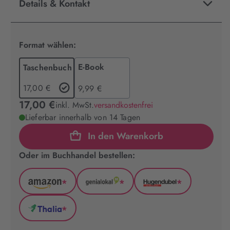
Details & Kontakt
Format wählen:
E-Book
Taschenbuch
17,00 €
9,99 €
17,00 €
inkl. MwSt.
versandkostenfrei
Lieferbar innerhalb von 14 Tagen
In den Warenkorb
Oder im Buchhandel bestellen:
*
*
*
Amazon
GenialLokal
Hugendubel
(wird
(wird
(wird
*
in
in
in
Thalia
neuem
neuem
neuem
(wird