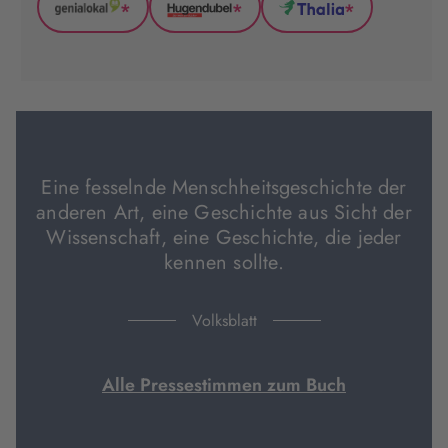
*
*
*
GenialLokal
Hugendubel
Thalia
(wird
(wird
(wird
in
in
in
neuem
neuem
neuem
Tab
Tab
Tab
geöffnet)
geöffnet)
geöffnet)
Eine fesselnde Menschheitsgeschichte der
anderen Art, eine Geschichte aus Sicht der
Wissenschaft, eine Geschichte, die jeder
kennen sollte.
Volksblatt
Alle Pressestimmen zum Buch