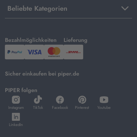
Beliebte Kategorien
mit
mit
Bezahlmöglichkeiten
Lieferung
PayPal,
Visa
und
DHL.
Mastercard.
Sicher einkaufen bei piper.de
PIPER folgen
öffnet
öffnet
öffnet
öffnet
öffnet
in
in
in
in
in
Instagram
TikTok
Facebook
Pinterest
Youtube
neuem
neuem
neuem
neuem
neuem
öffnet
Tab
Tab
Tab
Tab
Tab
in
LinkedIn
neuem