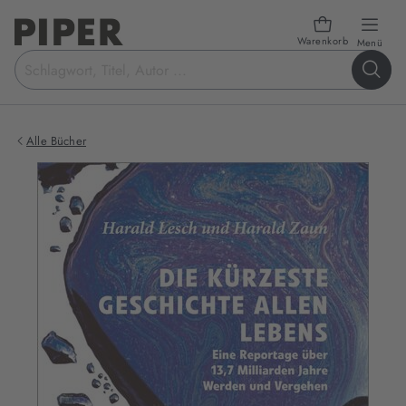
Warenkorb
öffn
Menü
Suchbegriff
eingeben
Alle Bücher