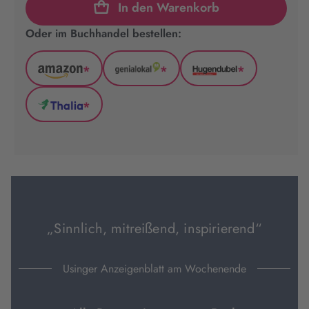
In den Warenkorb
Oder im Buchhandel bestellen:
*
*
*
Amazon
GenialLokal
Hugendubel
(wird
(wird
(wird
*
in
in
in
Thalia
neuem
neuem
neuem
(wird
Tab
Tab
Tab
in
geöffnet)
geöffnet)
geöffnet)
neuem
Tab
geöffnet)
„Sinnlich, mitreißend, inspirierend“
Usinger Anzeigenblatt am Wochenende