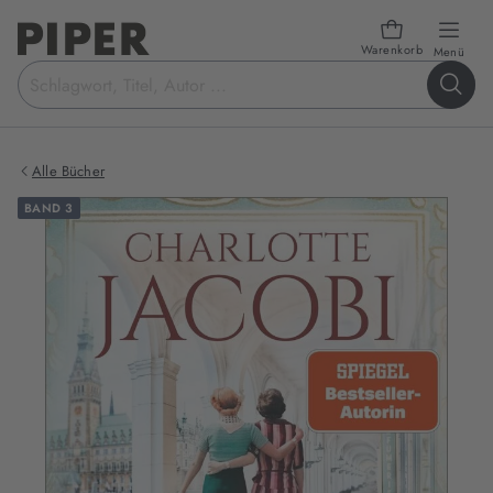
Warenkorb
öffn
Menü
Suchbegriff
eingeben
Alle Bücher
BAND 3
Produktbilder
zum
Buch