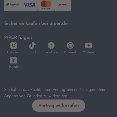
PayPal,
Visa
und
DHL.
Mastercard.
Sicher einkaufen bei piper.de
PIPER folgen
öffnet
öffnet
öffnet
öffnet
öffnet
in
in
in
in
in
Instagram
TikTok
Facebook
Pinterest
Youtube
neuem
neuem
neuem
neuem
neuem
öffnet
Tab
Tab
Tab
Tab
Tab
in
LinkedIn
neuem
Tab
Sie haben das Recht, Ihren Vertrag binnen 14 Tagen ohne
Angabe von Gründen zu widerrufen.
Vertrag widerrufen