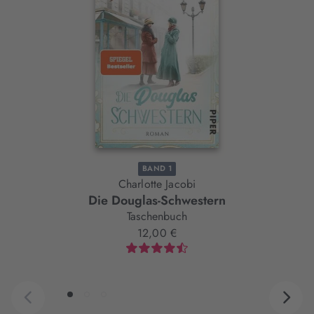
Slider-
Element
BAND 1
Charlotte Jacobi
Die Douglas-Schwestern
D
Taschenbuch
12,00 €