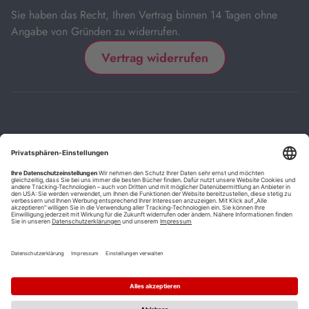
Sie haben das Recht, Ihren Vertrag binnen 14 Tagen ohne
Angabe von Gründen zu widerrufen.
Vertrag widerrufen
Impressum
Kontakt
Datenschutz
FAQs
AGB
Barrierefreiheitserklärung
Cookie-Einstellungen
*
Die mit Sternchen (*) gekennzeichneten Links sind Affiliate-Links.
Wenn Sie auf einen solchen Link klicken und auf der Zielseite etwas
kaufen, bekommen wir vom betreffenden Anbieter oder Online-Shop
eine Vermittlerprovision. Es entstehen für Sie keine Nachteile beim
Kauf oder Preis.
**
Befristete Preissenkung zum Buchpreisbindungspreis inkl.
Mehrwertsteuer.
1
Versand innerhalb Deutschlands versandkostenfrei ab 9,00 €
Bestellwert.