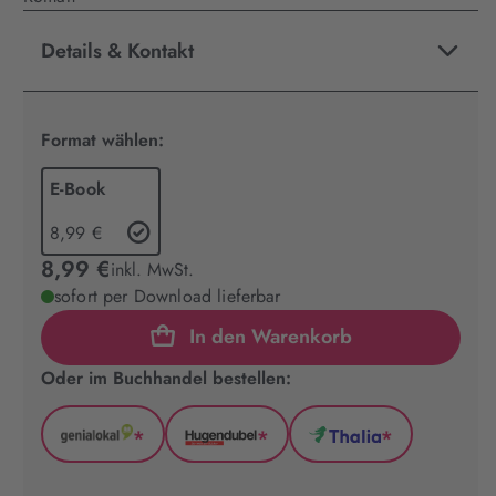
Details & Kontakt
Format wählen:
E-Book
8,99 €
8,99 €
inkl. MwSt.
sofort per Download lieferbar
In den Warenkorb
Oder im Buchhandel bestellen:
*
*
*
GenialLokal
Hugendubel
Thalia
(wird
(wird
(wird