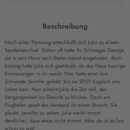
in
in
in
neuem
neuem
neuem
Tab
Tab
Tab
geöffnet)
geöffnet)
geöffnet)
Beschreibung
Nach einer Trennung entschließt sich Julia zu einem
Tapetenwechsel. Schon oft hatte ihr Schwager George
sie in sein Haus nach Staten Island eingeladen, doch
bislang hatte Julia sich gesträubt, da das Haus traurige
Erinnerungen in ihr weckt: Hier hatte einst ihre
Schwester Jennifer gelebt, bis sie 2001 tragisch ums
Leben kam. Nun scheint Julia die Zeit reif, der
Vergangenheit ins Gesicht zu blicken. Doch am
Flughafen spielt der Verstand ihr einen Streich: Sie
glaubt, Jennifer zu sehen. Julia merkt immer
deutlicher, dass etwas nicht stimmt. Aber da ist es fast
schon zu spät …