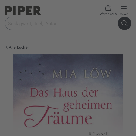
Warenkorb
öffn
Menü
Suchbegriff
eingeben
Alle Bücher