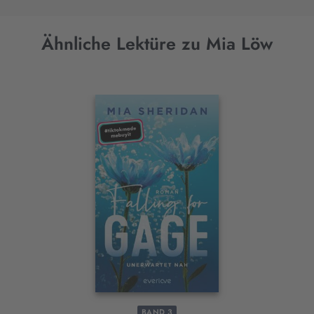
Ähnliche Lektüre zu Mia Löw
Interaktives
Slider-
Element
BAND 3