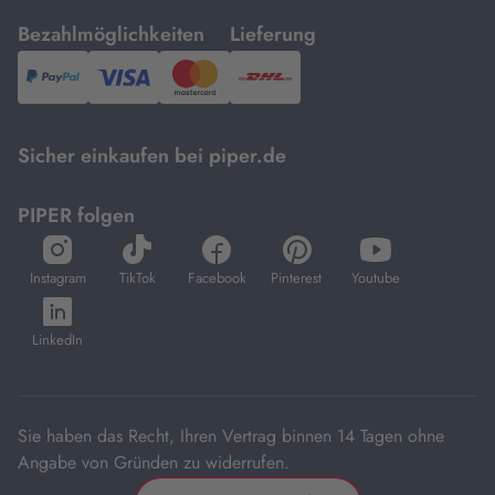
mit
mit
Bezahlmöglichkeiten
Lieferung
PayPal,
Visa
und
DHL.
Mastercard.
Sicher einkaufen bei piper.de
PIPER folgen
öffnet
öffnet
öffnet
öffnet
öffnet
in
in
in
in
in
Instagram
TikTok
Facebook
Pinterest
Youtube
neuem
neuem
neuem
neuem
neuem
öffnet
Tab
Tab
Tab
Tab
Tab
in
LinkedIn
neuem
Tab
Sie haben das Recht, Ihren Vertrag binnen 14 Tagen ohne
Angabe von Gründen zu widerrufen.