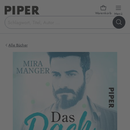
Warenkorb
öffn
Menü
Suchbegriff
eingeben
Alle Bücher