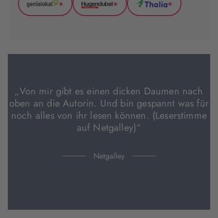
*
*
*
GenialLokal
Hugendubel
Thalia
(wird
(wird
(wird
in
in
in
neuem
neuem
neuem
Tab
Tab
Tab
geöffnet)
geöffnet)
geöffnet)
„Von mir gibt es einen dicken Daumen nach
oben an die Autorin. Und bin gespannt was für
noch alles von ihr lesen können. (Leserstimme
auf Netgalley)“
Netgalley