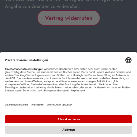
Angabe von Gründen zu widerrufen.
Vertrag widerrufen
Impressum
Kontakt
Datenschutz
FAQs
AGB
Barrierefreiheitserklärung
Cookie-Einstellungen
*
Die mit Sternchen (*) gekennzeichneten Links sind Affiliate-Links.
Wenn Sie auf einen solchen Link klicken und auf der Zielseite etwas
kaufen, bekommen wir vom betreffenden Anbieter oder Online-Shop
eine Vermittlerprovision. Es entstehen für Sie keine Nachteile beim
Kauf oder Preis.
**
Befristete Preissenkung zum Buchpreisbindungspreis inkl.
Mehrwertsteuer.
1
Versand innerhalb Deutschlands versandkostenfrei ab 9,00 €
Bestellwert.
2
Vorbestellung ab 30 Tage vor Erscheinungstermin möglich.