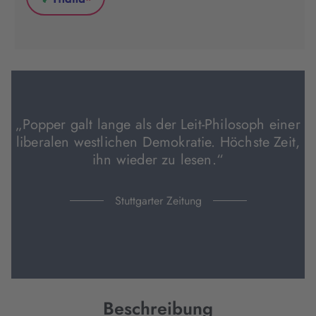
*
in
in
in
Thalia
neuem
neuem
neuem
(wird
Tab
Tab
Tab
in
geöffnet)
geöffnet)
geöffnet)
neuem
Tab
geöffnet)
„Popper galt lange als der Leit-Philosoph einer
liberalen westlichen Demokratie. Höchste Zeit,
ihn wieder zu lesen.“
Stuttgarter Zeitung
Beschreibung