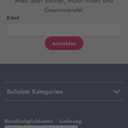
Alles über Bücher, Autor:innen und
Gewinnspiele!
E-Mail
Beliebte Kategorien
mit
mit
Bezahlmöglichkeiten
Lieferung