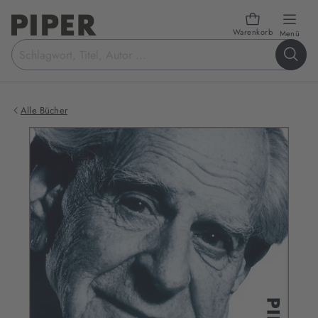
Warenkorb
öffn
Menü
Suchbegriff
eingeben
Alle Bücher