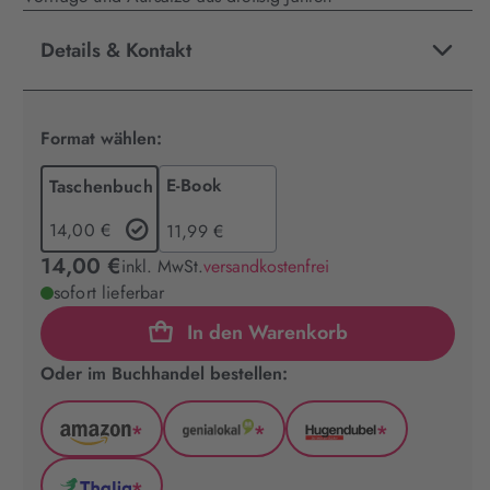
Details & Kontakt
Format wählen:
E-Book
Taschenbuch
14,00 €
11,99 €
14,00 €
inkl. MwSt.
versandkostenfrei
sofort lieferbar
In den Warenkorb
Oder im Buchhandel bestellen:
*
*
*
Amazon
GenialLokal
Hugendubel
(wird
(wird
(wird