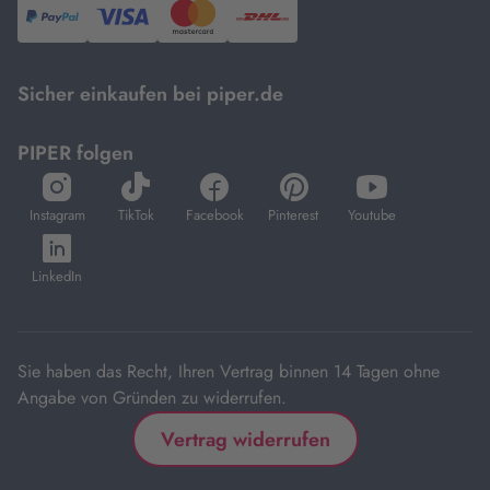
PayPal,
Visa
und
DHL.
Mastercard.
Sicher einkaufen bei piper.de
PIPER folgen
öffnet
öffnet
öffnet
öffnet
öffnet
in
in
in
in
in
Instagram
TikTok
Facebook
Pinterest
Youtube
neuem
neuem
neuem
neuem
neuem
öffnet
Tab
Tab
Tab
Tab
Tab
in
LinkedIn
neuem
Tab
Sie haben das Recht, Ihren Vertrag binnen 14 Tagen ohne
Angabe von Gründen zu widerrufen.
Vertrag widerrufen