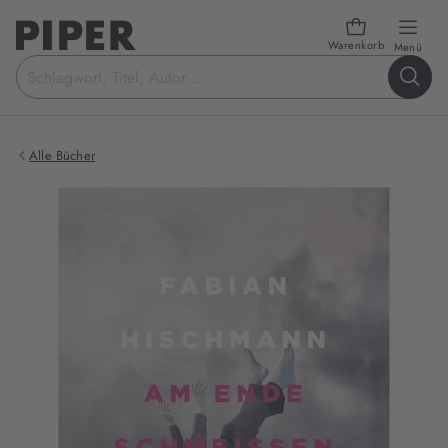
Warenkorb
öffn
Menü
Suchbegriff
eingeben
Alle Bücher