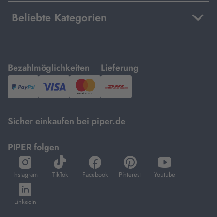
Beliebte Kategorien
mit
mit
Bezahlmöglichkeiten
Lieferung
PayPal,
Visa
und
DHL.
Mastercard.
Sicher einkaufen bei piper.de
PIPER folgen
öffnet
öffnet
öffnet
öffnet
öffnet
in
in
in
in
in
Instagram
TikTok
Facebook
Pinterest
Youtube
neuem
neuem
neuem
neuem
neuem
öffnet
Tab
Tab
Tab
Tab
Tab
in
LinkedIn
neuem