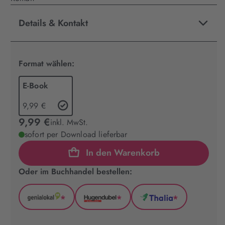
Details & Kontakt
Format wählen:
E-Book
9,99 €
9,99 €
inkl. MwSt.
sofort per Download lieferbar
In den Warenkorb
Oder im Buchhandel bestellen:
*
*
*
GenialLokal
Hugendubel
Thalia
(wird
(wird
(wird