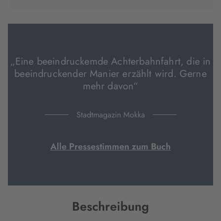
in
in
in
neuem
neuem
neuem
Tab
Tab
Tab
geöffnet)
geöffnet)
geöffnet)
„Eine beeindruckemde Achterbahnfahrt, die in
beeindruckender Manier erzählt wird. Gerne
mehr davon“
Stadtmagazin Mokka
Alle Pressestimmen zum Buch
Beschreibung