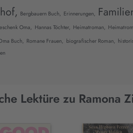
hof,
Familie
Bergbauern Buch,
Erinnerungen,
eschenk Oma,
Hannas Töchter,
Heimatroman,
Heimatrom
Oma Buch,
Romane Frauen,
biografischer Roman,
histor
uen
che Lektüre zu Ramona Z