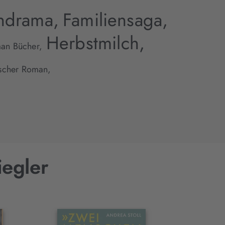
ndrama,
Familiensaga,
Herbstmilch,
an Bücher,
ischer Roman,
iegler