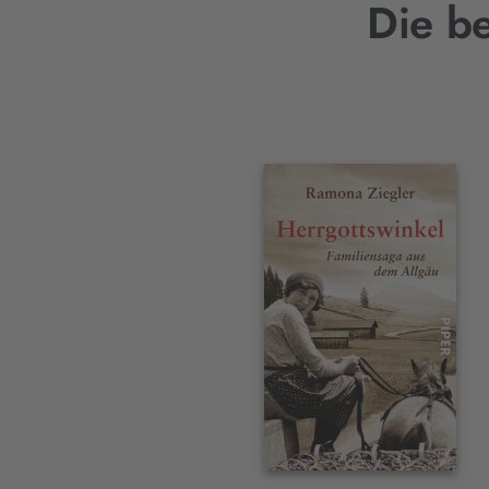
Die b
Interaktives
Slider-
Element