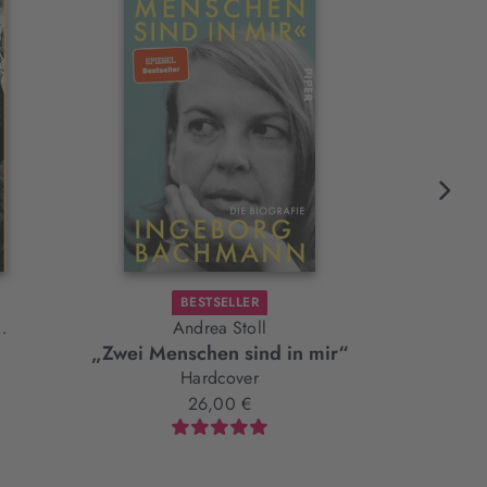
BESTSELLER
Andrea Stoll
G
„Zwei Menschen sind in mir“
Stur
Hardcover
26,00 €