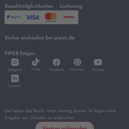
mit
mit
Bezahlmöglichkeiten
Lieferung
PayPal,
Visa
und
DHL.
Mastercard.
Sicher einkaufen bei piper.de
PIPER folgen
öffnet
öffnet
öffnet
öffnet
öffnet
in
in
in
in
in
Instagram
TikTok
Facebook
Pinterest
Youtube
neuem
neuem
neuem
neuem
neuem
öffnet
Tab
Tab
Tab
Tab
Tab
in
LinkedIn
neuem
Tab
Sie haben das Recht, Ihren Vertrag binnen 14 Tagen ohne
Angabe von Gründen zu widerrufen.
Vertrag widerrufen