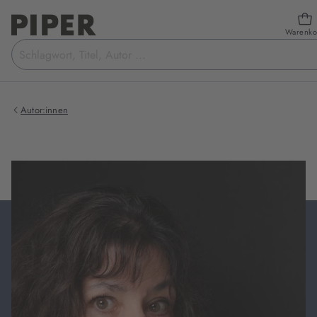
Warenko
Suchbegriff
eingeben
Autor:innen