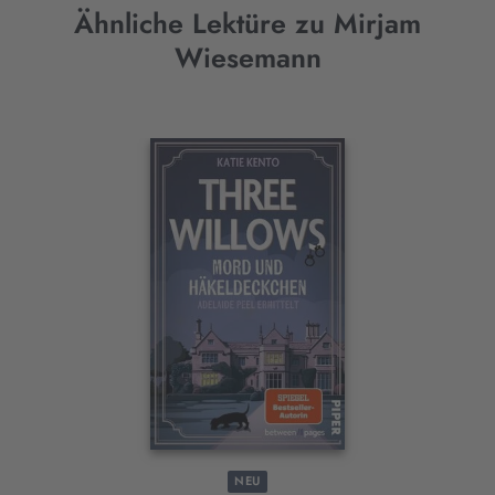
Ähnliche Lektüre zu Mirjam
Wiesemann
Interaktives
Slider-
Element
NEU