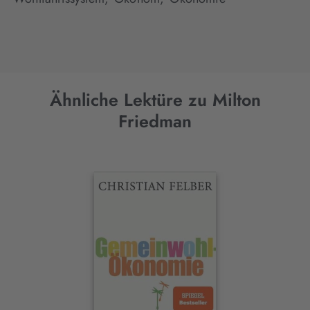
Ähnliche Lektüre zu Milton
Friedman
Interaktives
Slider-
Element