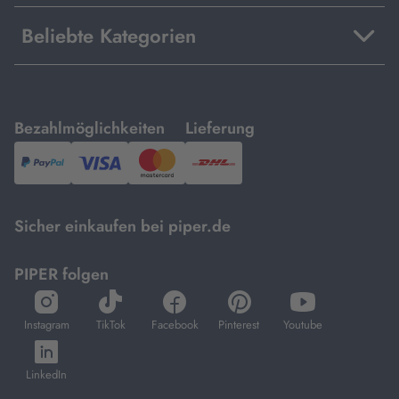
Beliebte Kategorien
mit
mit
Bezahlmöglichkeiten
Lieferung
PayPal,
Visa
und
DHL.
Mastercard.
Sicher einkaufen bei piper.de
PIPER folgen
öffnet
öffnet
öffnet
öffnet
öffnet
in
in
in
in
in
Instagram
TikTok
Facebook
Pinterest
Youtube
neuem
neuem
neuem
neuem
neuem
öffnet
Tab
Tab
Tab
Tab
Tab
in
LinkedIn
neuem