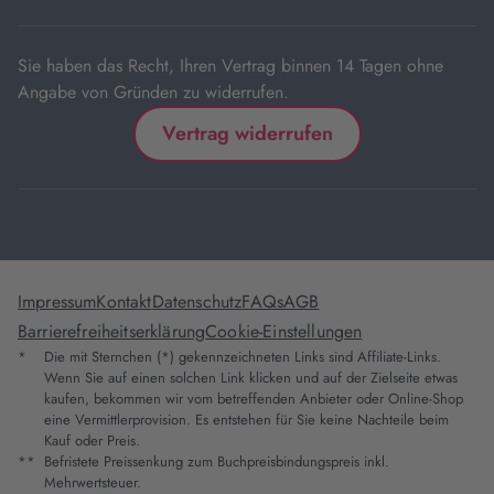
Tab
Sie haben das Recht, Ihren Vertrag binnen 14 Tagen ohne
Angabe von Gründen zu widerrufen.
Vertrag widerrufen
Impressum
Kontakt
Datenschutz
FAQs
AGB
Barrierefreiheitserklärung
Cookie-Einstellungen
*
Die mit Sternchen (*) gekennzeichneten Links sind Affiliate-Links.
Wenn Sie auf einen solchen Link klicken und auf der Zielseite etwas
kaufen, bekommen wir vom betreffenden Anbieter oder Online-Shop
eine Vermittlerprovision. Es entstehen für Sie keine Nachteile beim
Kauf oder Preis.
**
Befristete Preissenkung zum Buchpreisbindungspreis inkl.
Mehrwertsteuer.