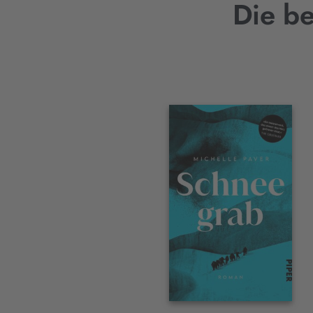
Die be
Interaktives
Slider-
Element