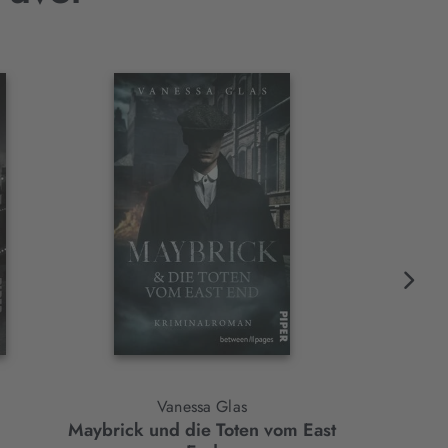
Vanessa Glas
Vo
Maybrick und die Toten vom East
T