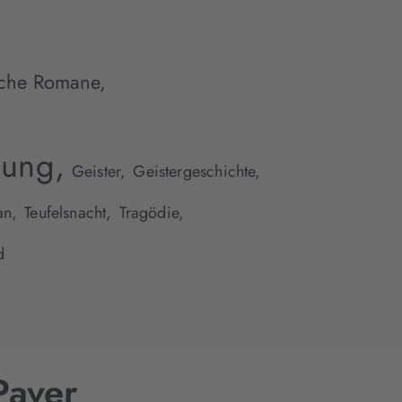
sche Romane
,
ung,
Geister,
Geistergeschichte,
an,
Teufelsnacht,
Tragödie,
d
Paver