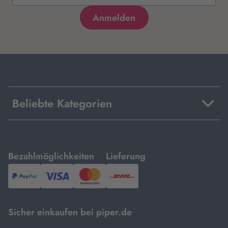
Beliebte Kategorien
mit
mit
Bezahlmöglichkeiten
Lieferung
PayPal,
Visa
und
DHL.
Mastercard.
Sicher einkaufen bei piper.de