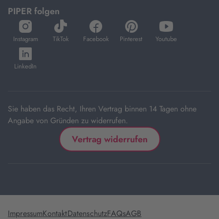
PIPER folgen
öffnet
öffnet
öffnet
öffnet
öffnet
in
in
in
in
in
Instagram
TikTok
Facebook
Pinterest
Youtube
neuem
neuem
neuem
neuem
neuem
öffnet
Tab
Tab
Tab
Tab
Tab
in
LinkedIn
neuem
Tab
Sie haben das Recht, Ihren Vertrag binnen 14 Tagen ohne
Angabe von Gründen zu widerrufen.
Vertrag widerrufen
Impressum
Kontakt
Datenschutz
FAQs
AGB