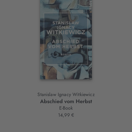
Interaktives
Slider-
Element
Stanislaw Ignacy Witkiewicz
Abschied vom Herbst
E-Book
14,99 €