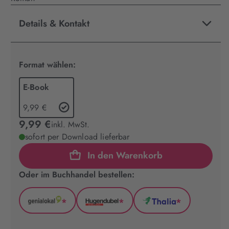
Details & Kontakt
Format wählen:
E-Book
9,99 €
9,99 €
inkl. MwSt.
sofort per Download lieferbar
In den Warenkorb
Oder im Buchhandel bestellen:
*
*
*
GenialLokal
Hugendubel
Thalia
(wird
(wird
(wird