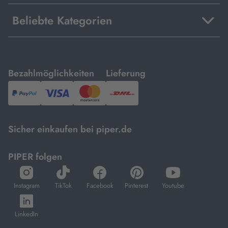
Beliebte Kategorien
mit
mit
Bezahlmöglichkeiten
Lieferung
PayPal,
Visa
und
DHL.
Mastercard.
Sicher einkaufen bei piper.de
PIPER folgen
öffnet
öffnet
öffnet
öffnet
öffnet
in
in
in
in
in
Instagram
TikTok
Facebook
Pinterest
Youtube
neuem
neuem
neuem
neuem
neuem
öffnet
Tab
Tab
Tab
Tab
Tab
in
LinkedIn
neuem