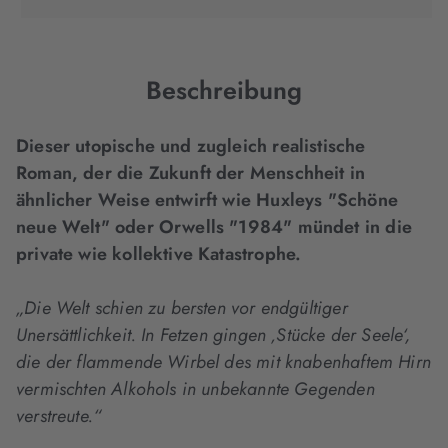
in
in
in
neuem
neuem
neuem
Tab
Tab
Tab
geöffnet)
geöffnet)
geöffnet)
Beschreibung
Dieser utopische und zugleich realistische
Roman, der die Zukunft der Menschheit in
ähnlicher Weise entwirft wie Huxleys "Schöne
neue Welt" oder Orwells "1984" mündet in die
private wie kollektive Katastrophe.
„Die Welt schien zu bersten vor endgültiger
Unersättlichkeit. In Fetzen gingen ‚Stücke der Seele‘,
die der flammende Wirbel des mit knabenhaftem Hirn
vermischten Alkohols in unbekannte Gegenden
verstreute.“