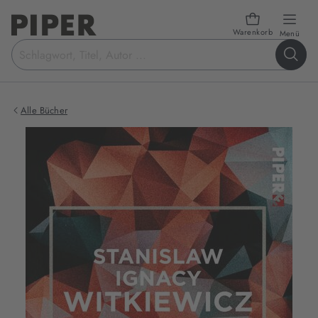
Warenkorb
öffn
Menü
Suchbegriff
eingeben
Alle Bücher