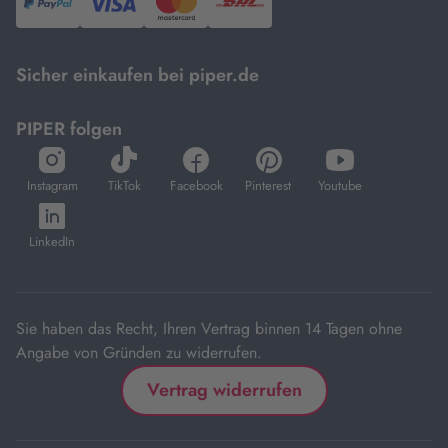
PayPal,
Visa
und
DHL.
Mastercard.
Sicher einkaufen bei piper.de
PIPER folgen
öffnet
öffnet
öffnet
öffnet
öffnet
in
in
in
in
in
Instagram
TikTok
Facebook
Pinterest
Youtube
neuem
neuem
neuem
neuem
neuem
öffnet
Tab
Tab
Tab
Tab
Tab
in
LinkedIn
neuem
Tab
Sie haben das Recht, Ihren Vertrag binnen 14 Tagen ohne
Angabe von Gründen zu widerrufen.
Vertrag widerrufen