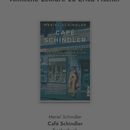
Interaktives
Slider-
Element
Meriel Schindler
Café Schindler