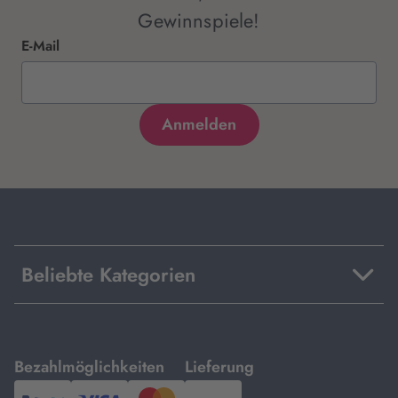
Gewinnspiele!
E-Mail
Beliebte Kategorien
mit
mit
Bezahlmöglichkeiten
Lieferung