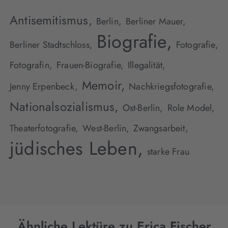
Antisemitismus,
Berlin,
Berliner Mauer,
Biografie,
Berliner Stadtschloss,
Fotografie,
Fotografin,
Frauen-Biografie,
Illegalität,
Memoir,
Jenny Erpenbeck,
Nachkriegsfotografie,
Nationalsozialismus,
Ost-Berlin,
Role Model,
Theaterfotografie,
West-Berlin,
Zwangsarbeit,
jüdisches Leben,
starke Frau
Ähnliche Lektüre zu Erica Fischer