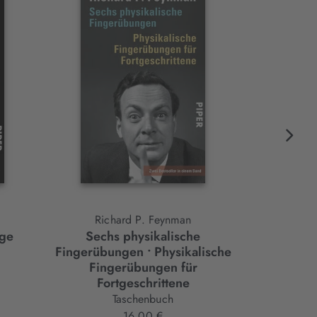
Richard P. Feynman
Ric
ige
Sechs physikalische
Vom Wes
Fingerübungen • Physikalische
Fingerübungen für
Fortgeschrittene
Taschenbuch
16,00 €