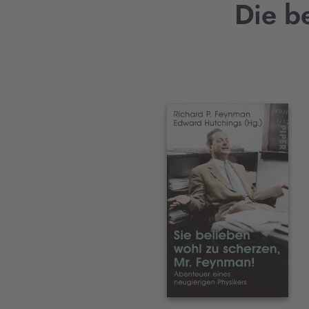
Die b
Interaktives
Slider-
Element