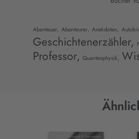
Bücher v
Abenteuer,
Abenteurer,
Anekdoten,
Autobio
Geschichtenerzähler,
Professor,
Wis
Quantenphysik,
Ähnlic
Interaktives