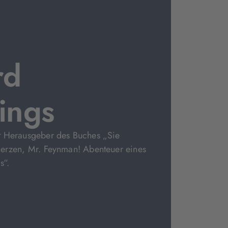
rd
ings
t Herausgeber des Buches „Sie
herzen, Mr. Feynman! Abenteuer eines
s“.