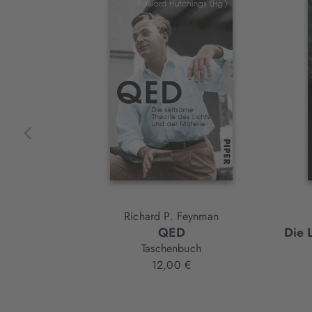
Slider-
Element
Richard P. Feynman
QED
Die 
Taschenbuch
12,00 €