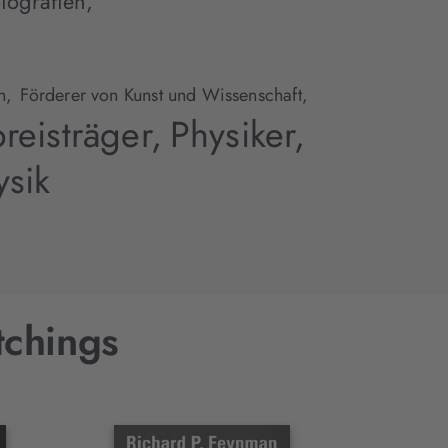
iografien
,
n,
Förderer von Kunst und Wissenschaft,
reisträger,
Physiker,
ysik
tchings