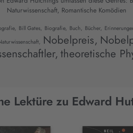
on Edward Hutchings umfassen diese Genres:
B
Naturwissenschaft
,
Romantische Komödien
grafie,
Bill Gates,
Biografie,
Buch,
Bücher,
Erinnerunge
Nobelpreis,
Nobelp
Naturwissenschaft,
senschaftler,
theoretische Ph
he Lektüre zu Edward Hu