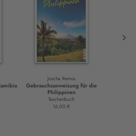
Joscha Remus
Namibia
Gebrauchsanweisung für die
Sign
Philippinen
Gebrauchsa
Taschenbuch
16,00 €