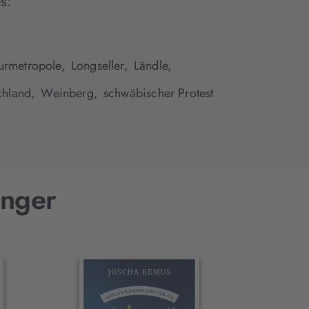
s:
turmetropole,
Longseller,
Ländle,
chland,
Weinberg,
schwäbischer Protest
unger