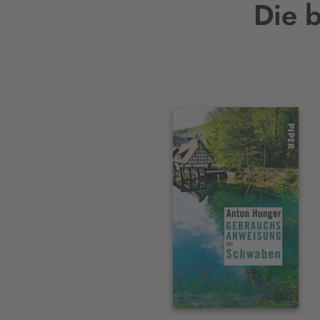
Die 
Interaktives
Slider-
Element