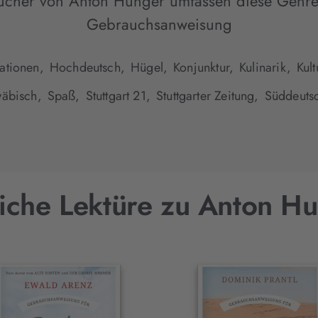
ücher von Anton Hunger umfassen diese Genre
Gebrauchsanweisung
ationen,
Hochdeutsch,
Hügel,
Konjunktur,
Kulinarik,
Kul
äbisch,
Spaß,
Stuttgart 21,
Stuttgarter Zeitung,
Süddeuts
iche Lektüre zu Anton H