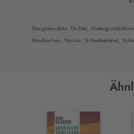
B
Designeroutlets,
Dichter,
Hintergrundinform
Maultaschen,
Neckar,
Schwabenland,
Schw
Ähnl
Interaktives
Slider-