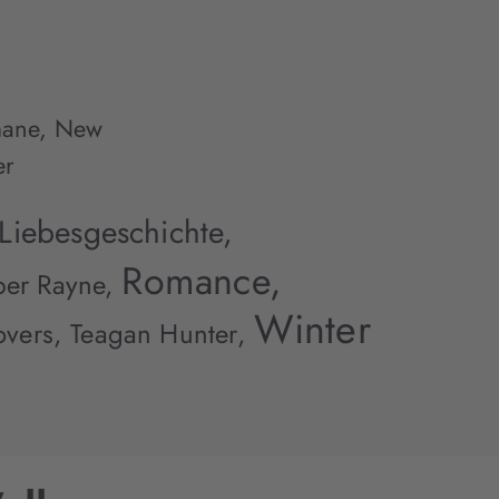
Linda Schipp,
Andreas Suchanek,
Marie Weis,
Allie Well,
mane
,
New
Yvonne Westphal,
Ana Woods
er
Liebesgeschichte,
Romance,
per Rayne,
Winter
overs,
Teagan Hunter,