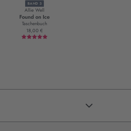
BAND 3
Allie Well
Jennifer Adams,
Found on Ice
Christmas in My Heart
Mareike Allnoch,
Taschenbuch
E-Book
Anna Augustin,
18,00 €
9,99 €
Bianka Behrend,
Sophia Chase,
Anna Dietrich,
Andreas Dutter,
Kathinka Engel,
Katelyn Erikson,
Christian Handel,
Nicole Knoblauch,
Laura Labas,
Kira Licht,
Franka Neubauer,
Julia Pauss,
Justine Pust,
Stefanie Santer,
Nina Schilling,