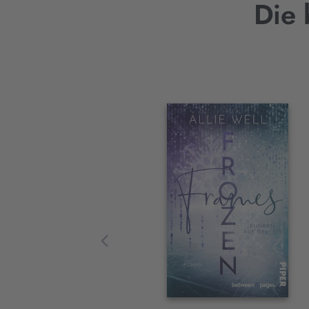
Die 
Interaktives
Slider-
Element