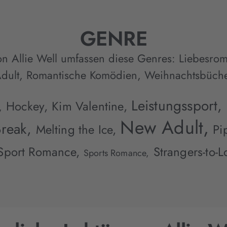
GENRE
n Allie Well umfassen diese Genres:
Liebesro
dult
,
Romantische Komödien
,
Weihnachtsbüch
Leistungssport,
Hockey,
Kim Valentine,
,
New Adult,
Break,
Melting the Ice,
Pi
Sport Romance,
Strangers-to-L
Sports Romance,