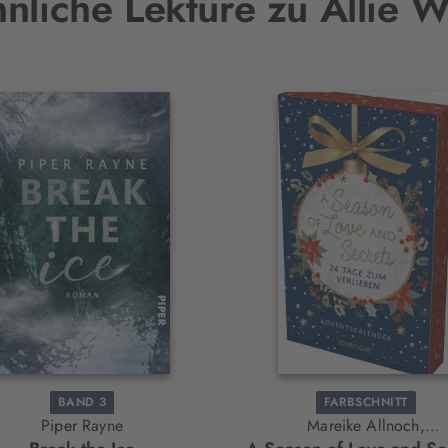
nliche Lektüre zu Allie W
BAND 3
FARBSCHNITT
Piper Rayne
Mareike Allnoch,