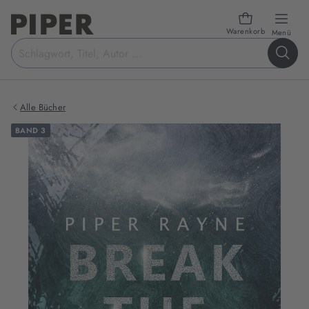
Warenkorb
öffn
Menü
Suchbegriff
eingeben
Alle Bücher
BAND 3
Produktbilder
zum
Buch