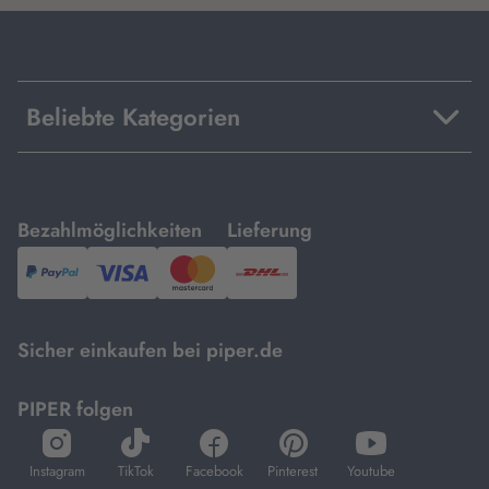
Beliebte Kategorien
mit
mit
Bezahlmöglichkeiten
Lieferung
PayPal,
Visa
und
DHL.
Mastercard.
Sicher einkaufen bei piper.de
PIPER folgen
öffnet
öffnet
öffnet
öffnet
öffnet
in
in
in
in
in
Instagram
TikTok
Facebook
Pinterest
Youtube