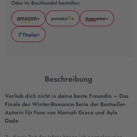
Oder im Buchhandel bestellen:
*
*
*
Amazon
GenialLokal
Hugendubel
(wird
(wird
(wird
*
in
in
in
Thalia
neuem
neuem
neuem
(wird
Tab
Tab
Tab
in
geöffnet)
geöffnet)
geöffnet)
neuem
Tab
geöffnet)
Beschreibung
Verlieb dich nicht in deine beste Freundin – Das
Finale der Winter-Romance-Serie der Bestseller-
Autorin für Fans von Hannah Grace und Ayla
Dade