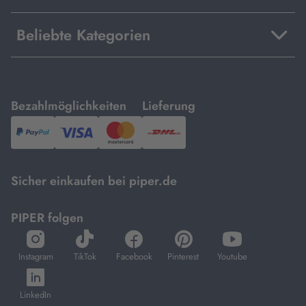
Beliebte Kategorien
mit
mit
Bezahlmöglichkeiten
Lieferung
PayPal,
Visa
und
DHL.
Mastercard.
Sicher einkaufen bei piper.de
PIPER folgen
öffnet
öffnet
öffnet
öffnet
öffnet
in
in
in
in
in
Instagram
TikTok
Facebook
Pinterest
Youtube
neuem
neuem
neuem
neuem
neuem
öffnet
Tab
Tab
Tab
Tab
Tab
in
LinkedIn