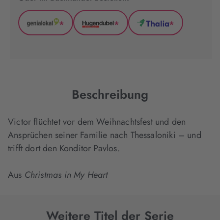
*
*
*
GenialLokal
Hugendubel
Thalia
(wird
(wird
(wird
in
in
in
neuem
neuem
neuem
Tab
Tab
Tab
geöffnet)
geöffnet)
geöffnet)
Beschreibung
Victor flüchtet vor dem Weihnachtsfest und den
Ansprüchen seiner Familie nach Thessaloniki – und
trifft dort den Konditor Pavlos.
Aus
Christmas in My Heart
Weitere Titel der Serie