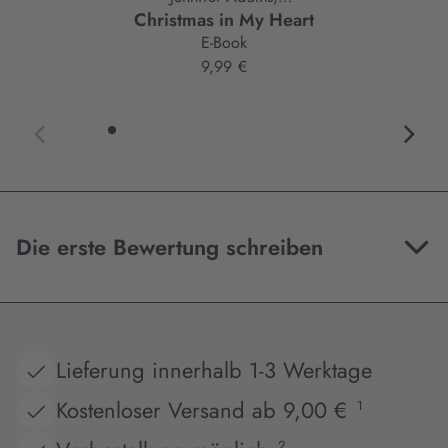
Christmas in My Heart
Mareike Allnoch,
E-Book
Anna Augustin,
9,99 €
Bianka Behrend,
Sophia Chase,
Anna Dietrich,
Andreas Dutter,
Kathinka Engel,
Katelyn Erikson,
Christian Handel,
Nicole Knoblauch,
Die erste Bewertung schreiben
Laura Labas,
Kira Licht,
Franka Neubauer,
Julia Pauss,
Justine Pust,
Lieferung innerhalb 1-3 Werktage
Stefanie Santer,
Nina Schilling,
Kostenloser Versand ab 9,00 €
1
Linda Schipp,
2