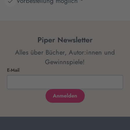
Vorbestellung möglich
Andreas Suchanek,
Marie Weis,
Allie Well,
Yvonne Westphal,
Ana Woods
Piper Newsletter
Alles über Bücher, Autor:innen und
Gewinnspiele!
E-Mail