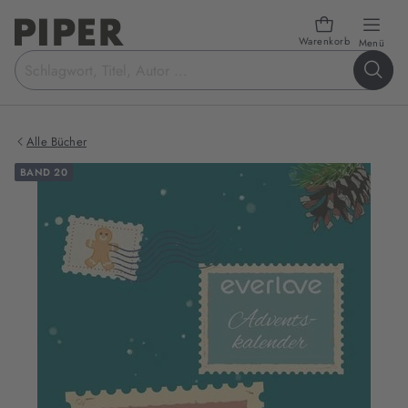
Warenkorb
öffn
Menü
Suchbegriff
eingeben
Alle Bücher
BAND 20