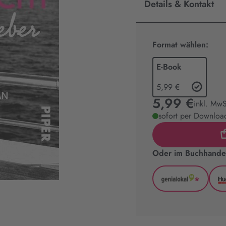
Details & Kontakt
Format wählen:
E-Book
5,99 €
5,99 €
inkl. MwS
sofort per Download
Oder im Buchhandel
*
GenialLoka
(wird
in
neuem