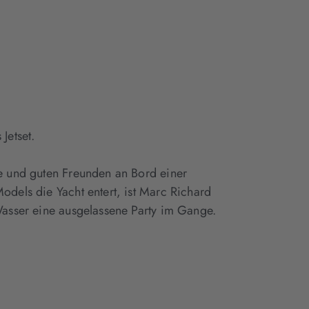
Tab
Tab
geöffnet)
geöffnet)
Jetset.
ie und guten Freunden an Bord einer
odels die Yacht entert, ist Marc Richard
Wasser eine ausgelassene Party im Gange.