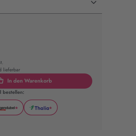
t.
 lieferbar
In den Warenkorb
 bestellen:
*
*
l
Hugendubel
Thalia
(wird
(wird
in
in
neuem
neuem