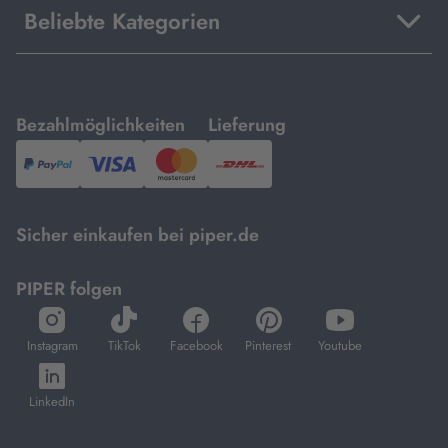
Beliebte Kategorien
mit
mit
Bezahlmöglichkeiten
Lieferung
PayPal,
Visa
und
DHL.
Mastercard.
Sicher einkaufen bei piper.de
PIPER folgen
öffnet
öffnet
öffnet
öffnet
öffnet
in
in
in
in
in
Instagram
TikTok
Facebook
Pinterest
Youtube
neuem
neuem
neuem
neuem
neuem
öffnet
Tab
Tab
Tab
Tab
Tab
in
LinkedIn
neuem
Tab