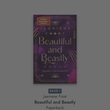
Interaktives
Slider-
Element
BAND 1
Jeaniene Frost
Beautiful and Beastly
Paperback