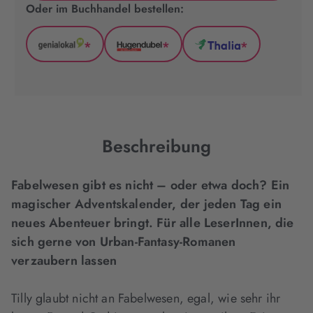
Oder im Buchhandel bestellen:
*
*
*
GenialLokal
Hugendubel
Thalia
(wird
(wird
(wird
in
in
in
neuem
neuem
neuem
Tab
Tab
Tab
geöffnet)
geöffnet)
geöffnet)
Beschreibung
Fabelwesen gibt es nicht – oder etwa doch? Ein
magischer Adventskalender, der jeden Tag ein
neues Abenteuer bringt. Für alle LeserInnen, die
sich gerne von Urban-Fantasy-Romanen
verzaubern lassen
Tilly glaubt nicht an Fabelwesen, egal, wie sehr ihr