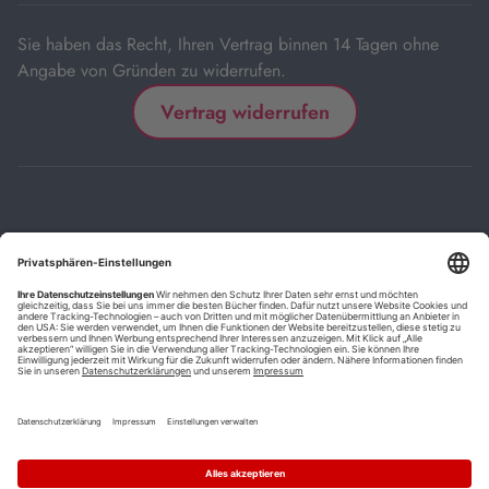
Sie haben das Recht, Ihren Vertrag binnen 14 Tagen ohne
Angabe von Gründen zu widerrufen.
Vertrag widerrufen
Impressum
Kontakt
Datenschutz
FAQs
AGB
Barrierefreiheitserklärung
Cookie-Einstellungen
*
Die mit Sternchen (*) gekennzeichneten Links sind Affiliate-Links.
Wenn Sie auf einen solchen Link klicken und auf der Zielseite etwas
kaufen, bekommen wir vom betreffenden Anbieter oder Online-Shop
eine Vermittlerprovision. Es entstehen für Sie keine Nachteile beim
Kauf oder Preis.
**
Befristete Preissenkung zum Buchpreisbindungspreis inkl.
Mehrwertsteuer.
1
Versand innerhalb Deutschlands versandkostenfrei ab 9,00 €