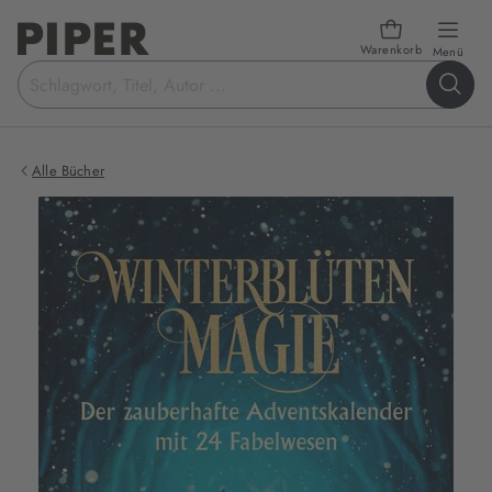
Warenkorb
öffn
Menü
Suchbegriff
eingeben
Alle Bücher