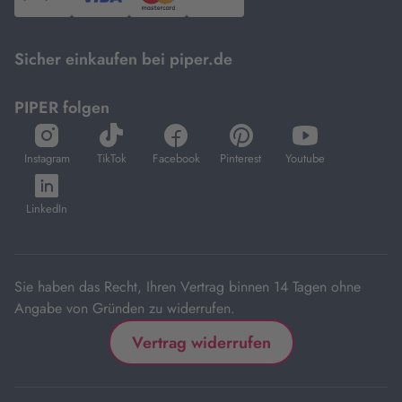
PayPal,
Visa
und
DHL.
Mastercard.
Sicher einkaufen bei piper.de
PIPER folgen
öffnet
öffnet
öffnet
öffnet
öffnet
in
in
in
in
in
Instagram
TikTok
Facebook
Pinterest
Youtube
neuem
neuem
neuem
neuem
neuem
öffnet
Tab
Tab
Tab
Tab
Tab
in
LinkedIn
neuem
Tab
Sie haben das Recht, Ihren Vertrag binnen 14 Tagen ohne
Angabe von Gründen zu widerrufen.
Vertrag widerrufen