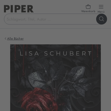
Warenkorb
öffn
Menü
Suchbegriff
eingeben
Alle Bücher
Produktbilder
zum
Buch