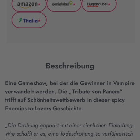
*
*
*
Amazon
GenialLokal
Hugendubel
(wird
(wird
(wird
*
in
in
in
Thalia
neuem
neuem
neuem
(wird
Tab
Tab
Tab
in
geöffnet)
geöffnet)
geöffnet)
neuem
Tab
geöffnet)
Beschreibung
Eine Gameshow, bei der die Gewinner in Vampire
verwandelt werden. Die „Tribute von Panem“
trifft auf Schönheitswettbewerb in dieser spicy
Enemies-to-Lovers Geschichte
„Die Drohung gepaart mit einer sinnlichen Einladung.
Wie schafft er es, eine Todesdrohung so verführerisch