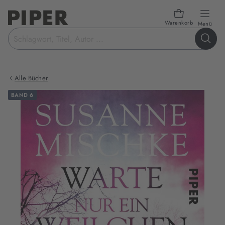
Warenkorb
öffn
Menü
Suchbegriff
eingeben
Alle Bücher
BAND 6
Produktbilder
zum
Buch