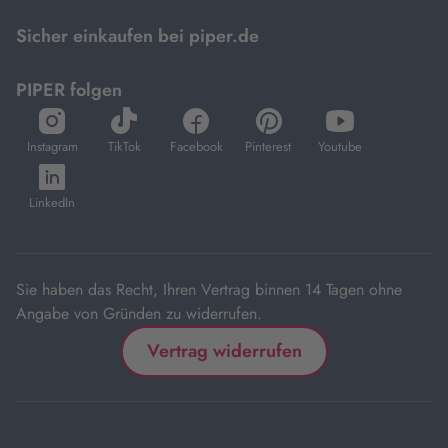
Mastercard.
Sicher einkaufen bei piper.de
PIPER folgen
öffnet
öffnet
öffnet
öffnet
öffnet
in
in
in
in
in
Instagram
TikTok
Facebook
Pinterest
Youtube
neuem
neuem
neuem
neuem
neuem
öffnet
Tab
Tab
Tab
Tab
Tab
in
LinkedIn
neuem
Tab
Sie haben das Recht, Ihren Vertrag binnen 14 Tagen ohne
Angabe von Gründen zu widerrufen.
Vertrag widerrufen