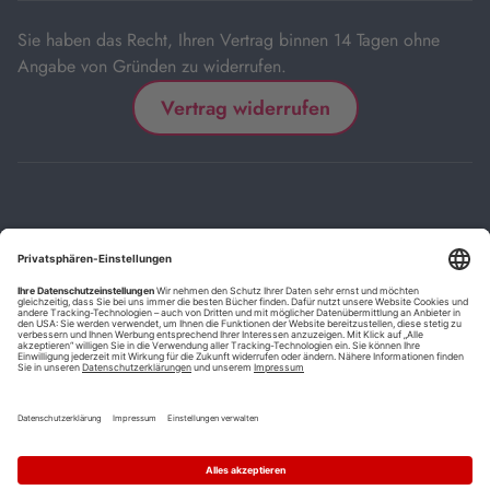
Sie haben das Recht, Ihren Vertrag binnen 14 Tagen ohne
Angabe von Gründen zu widerrufen.
Vertrag widerrufen
Impressum
Kontakt
Datenschutz
FAQs
AGB
Barrierefreiheitserklärung
Cookie-Einstellungen
*
Die mit Sternchen (*) gekennzeichneten Links sind Affiliate-Links.
Wenn Sie auf einen solchen Link klicken und auf der Zielseite etwas
kaufen, bekommen wir vom betreffenden Anbieter oder Online-Shop
eine Vermittlerprovision. Es entstehen für Sie keine Nachteile beim
Kauf oder Preis.
**
Befristete Preissenkung zum Buchpreisbindungspreis inkl.
Mehrwertsteuer.
1
Versand innerhalb Deutschlands versandkostenfrei ab 9,00 €