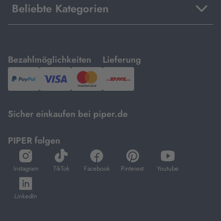
Beliebte Kategorien
mit
mit
Bezahlmöglichkeiten
Lieferung
PayPal,
Visa
und
DHL.
Mastercard.
Sicher einkaufen bei piper.de
PIPER folgen
öffnet
öffnet
öffnet
öffnet
öffnet
in
in
in
in
in
Instagram
TikTok
Facebook
Pinterest
Youtube
neuem
neuem
neuem
neuem
neuem
öffnet
Tab
Tab
Tab
Tab
Tab
in
LinkedIn
neuem
Tab