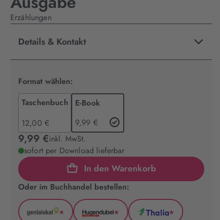
Ausgabe
Erzählungen
Details & Kontakt
Format wählen:
Taschenbuch
E-Book
9,99 €
12,00 €
9,99 €
inkl. MwSt.
sofort per Download lieferbar
In den Warenkorb
Oder im Buchhandel bestellen:
*
*
*
GenialLokal
Hugendubel
Thalia