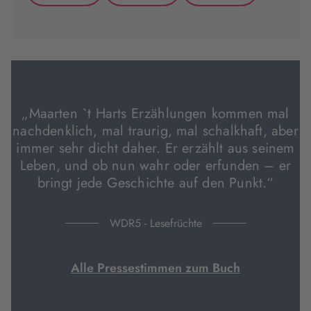
(wird
(wird
(wird
in
in
in
neuem
neuem
neuem
Tab
Tab
Tab
geöffnet)
geöffnet)
geöffnet)
„Maarten `t Harts Erzählungen kommen mal
nachdenklich, mal traurig, mal schalkhaft, aber
immer sehr dicht daher. Er erzählt aus seinem
Leben, und ob nun wahr oder erfunden – er
bringt jede Geschichte auf den Punkt.“
WDR5 - Lesefrüchte
Alle Pressestimmen zum Buch