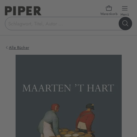
Warenkorb
öffn
Menü
Suchbegriff
eingeben
Alle Bücher