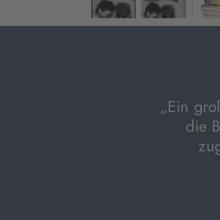
„Ein gro
die B
zug