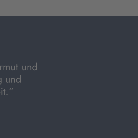
Armut und
ig und
it.“