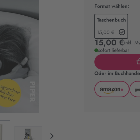
Format wählen:
Taschenbuch
15,00 €
15,00 €
inkl. M
sofort lieferbar
Oder im Buchhandel
*
Amazon
(wird
in
neuem
Tab
geöffnet)