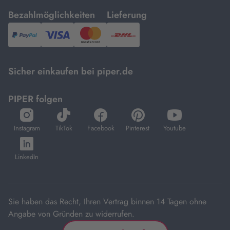
mit
mit
Bezahlmöglichkeiten
Lieferung
PayPal,
Visa
und
DHL.
Mastercard.
Sicher einkaufen bei piper.de
PIPER folgen
öffnet
öffnet
öffnet
öffnet
öffnet
in
in
in
in
in
Instagram
TikTok
Facebook
Pinterest
Youtube
neuem
neuem
neuem
neuem
neuem
öffnet
Tab
Tab
Tab
Tab
Tab
in
LinkedIn
neuem
Tab
Sie haben das Recht, Ihren Vertrag binnen 14 Tagen ohne
Angabe von Gründen zu widerrufen.