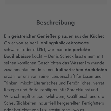
in
in
in
neuem
neuem
neuem
Tab
Tab
Tab
geöffnet)
geöffnet)
geöffnet)
Beschreibung
Ein
geistreicher Genießer
plaudert aus der
Küche
:
Ob er von seiner
Lieblingsknäckebrotsorte
schwärmt oder erklärt, wie man
die perfekte
Bouillabaisse
kocht – Denis Scheck lässt einem mit
seinen köstlichen Geschichten das Wasser im Munde
zusammenlaufen. In seinen
kulinarischen Anekdoten
erzählt er uns von seiner Leidenschaft für Essen und
Trinken, mischt Literarisches und Persönliches, verrät
Rezepte und Restauranttipps. Mit Sprachkunst und
Witz schimpft er über Glühwein, Quälfleisch und die
Scheußlichkeiten industriell hergestellten Fertigfutters
oder berichtet von Luxusrestaurants, wo es…