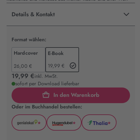
Details & Kontakt
Format wählen:
Hardcover
E-Book
19,99 €
26,00 €
19,99 €
inkl. MwSt.
sofort per Download lieferbar
In den Warenkorb
Oder im Buchhandel bestellen:
*
*
*
GenialLokal
Hugendubel
Thalia
(wird
(wird
(wird