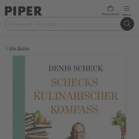
Warenkorb
öffn
Menü
Suchbegriff
eingeben
Alle Bücher