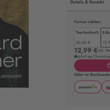
Details & Kontakt
Format wählen:
Taschenbuch
E-B
12,
30,00 €
12,99 €
inkl. M
sofort per Download
Oder im Buchhandel
*
GenialLoka
(wird
in
neuem