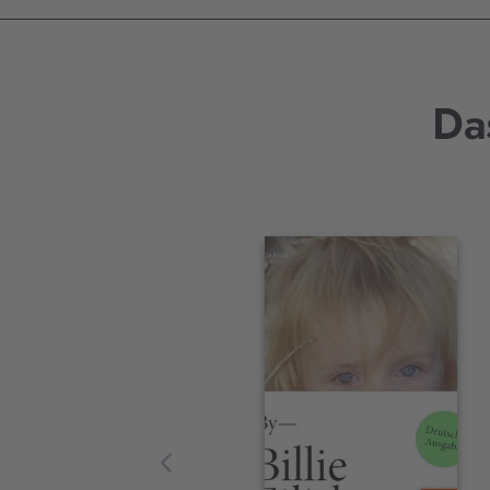
Da
Interaktives
Slider-
Element