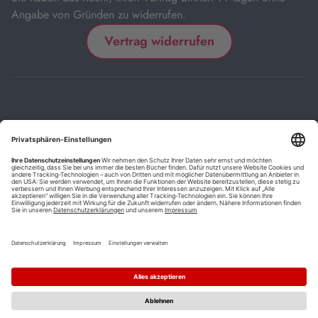
Angabe von Gründen zu widerrufen.
Vertrag widerrufen
Impressum
Kontakt
Datenschutz
FAQs
AGB
Barrierefreiheitserklärung
Cookie-Einstellungen
*
Die mit Sternchen (*) gekennzeichneten Links sind Affiliate-Links.
Wenn Sie auf einen solchen Link klicken und auf der Zielseite etwas
kaufen, bekommen wir vom betreffenden Anbieter oder Online-Shop
eine Vermittlerprovision. Es entstehen für Sie keine Nachteile beim
Kauf oder Preis.
**
Befristete Preissenkung zum Buchpreisbindungspreis inkl.
Mehrwertsteuer.
1
Versand innerhalb Deutschlands versandkostenfrei ab 9,00 €
Bestellwert.
2
Vorbestellung ab 30 Tage vor Erscheinungstermin möglich.