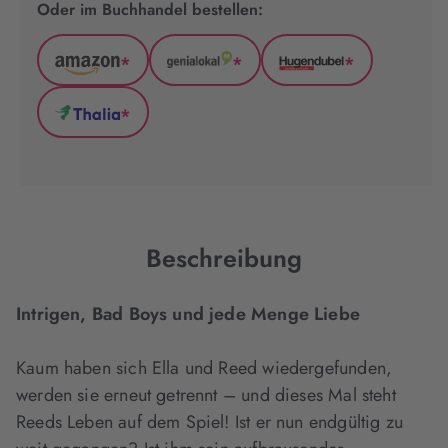
Oder im Buchhandel bestellen:
*
*
*
Amazon
GenialLokal
Hugendubel
(wird
(wird
(wird
*
in
in
in
Thalia
neuem
neuem
neuem
(wird
Tab
Tab
Tab
in
geöffnet)
geöffnet)
geöffnet)
neuem
Tab
geöffnet)
Beschreibung
Intrigen, Bad Boys und jede Menge Liebe
Kaum haben sich Ella und Reed wiedergefunden,
werden sie erneut getrennt – und dieses Mal steht
Reeds Leben auf dem Spiel! Ist er nun endgültig zu