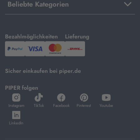
Beliebte Kategorien
mit
mit
Bezahlmöglichkeiten
Lieferung
PayPal,
Visa
und
DHL.
Mastercard.
Sicher einkaufen bei piper.de
PIPER folgen
öffnet
öffnet
öffnet
öffnet
öffnet
in
in
in
in
in
Instagram
TikTok
Facebook
Pinterest
Youtube
neuem
neuem
neuem
neuem
neuem
öffnet
Tab
Tab
Tab
Tab
Tab
in
LinkedIn
neuem
Tab