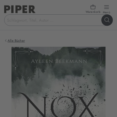
Warenkorb
öffn
Menü
Suchbegriff
eingeben
Alle Bücher