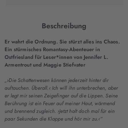
in
in
in
neuem
neuem
neuem
Tab
Tab
Tab
geöffnet)
geöffnet)
geöffnet)
Beschreibung
Er wahrt die Ordnung. Sie stürzt alles ins Chaos.
Ein stürmisches Romantasy-Abenteuer in
Ostfriesland für Leser*innen von Jennifer L.
Armentrout und Maggie Stiefvater
„›Die Schattenwesen können jederzeit hinter dir
auftauchen. Überall.‹ Ich will ihn unterbrechen, aber
er legt mir seinen Zeigefinger auf die Lippen. Seine
Berührung ist ein Feuer auf meiner Haut, wärmend
und brennend zugleich. ›Jetzt halt doch mal für ein
paar Sekunden die Klappe und hör mir zu.‹“