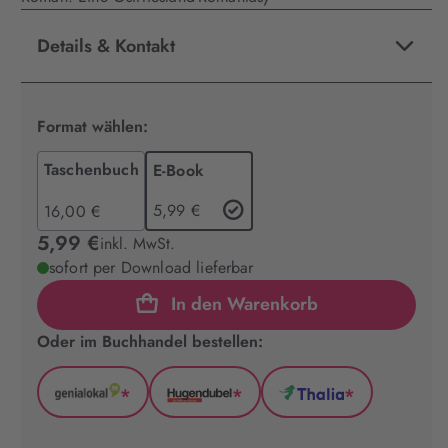
Details & Kontakt
Format wählen:
Taschenbuch
E-Book
5,99 €
16,00 €
5,99 €
inkl. MwSt.
sofort per Download lieferbar
In den Warenkorb
Oder im Buchhandel bestellen:
*
*
*
GenialLokal
Hugendubel
Thalia
(wird
(wird
(wird