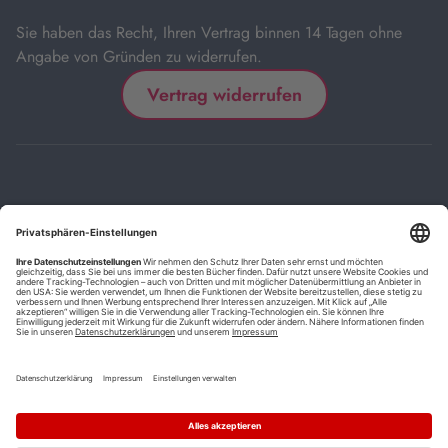
Sie haben das Recht, Ihren Vertrag binnen 14 Tagen ohne
Angabe von Gründen zu widerrufen.
Vertrag widerrufen
Impressum
Kontakt
Datenschutz
FAQs
AGB
Barrierefreiheitserklärung
Cookie-Einstellungen
*
Die mit Sternchen (*) gekennzeichneten Links sind Affiliate-Links.
Wenn Sie auf einen solchen Link klicken und auf der Zielseite etwas
kaufen, bekommen wir vom betreffenden Anbieter oder Online-Shop
eine Vermittlerprovision. Es entstehen für Sie keine Nachteile beim
Kauf oder Preis.
**
Befristete Preissenkung zum Buchpreisbindungspreis inkl.
Mehrwertsteuer.
1
Versand innerhalb Deutschlands versandkostenfrei ab 9,00 €