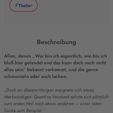
(wird
(wird
(wird
*
in
in
in
Thalia
neuem
neuem
neuem
(wird
Tab
Tab
Tab
in
geöffnet)
geöffnet)
geöffnet)
neuem
Tab
geöffnet)
Beschreibung
Allen, denen „Wer bin ich eigentlich, wie bin ich
bloß hier gelandet und das kann doch noch nicht
alles sein“ bekannt vorkommt, und die gerne
schmunzeln oder auch lachen.
„Doch an diesem Morgen ereignete sich etwas
Merkwürdiges: Quentins Verstand sehnte
sich plötzlich
zum ersten Mal nach etwas anderem – einer roten
Socke zum Beispiel.“