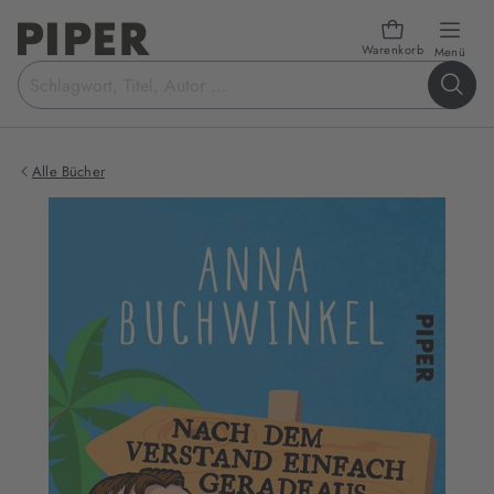
Warenkorb
öffn
Menü
Suchbegriff
eingeben
Alle Bücher