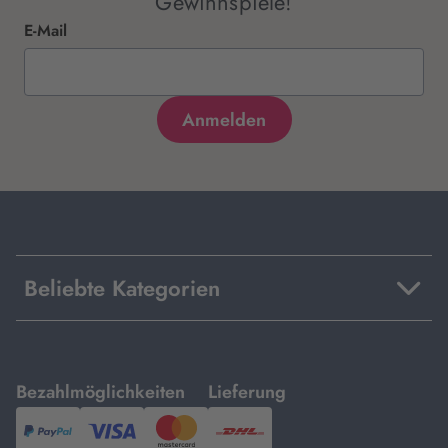
Gewinnspiele!
E-Mail
Beliebte Kategorien
mit
mit
Bezahlmöglichkeiten
Lieferung
PayPal,
Visa
und
DHL.