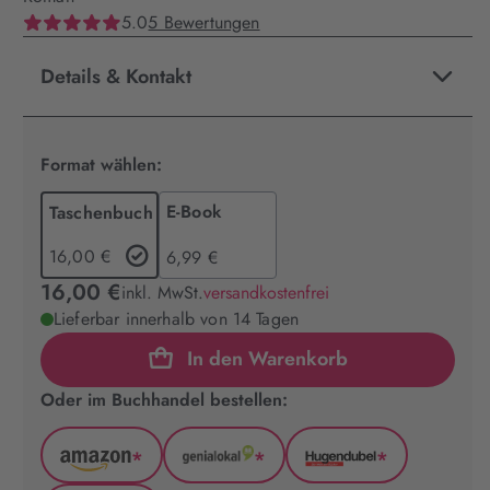
5.0
5 Bewertungen
Details & Kontakt
Format wählen:
E-Book
Taschenbuch
16,00 €
6,99 €
16,00 €
inkl. MwSt.
versandkostenfrei
Lieferbar innerhalb von 14 Tagen
In den Warenkorb
Oder im Buchhandel bestellen:
*
*
*
Amazon
GenialLokal
Hugendubel