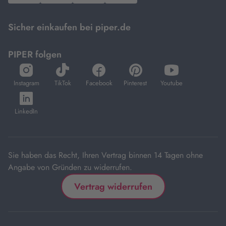
Mastercard.
Sicher einkaufen bei piper.de
PIPER folgen
öffnet
öffnet
öffnet
öffnet
öffnet
in
in
in
in
in
Instagram
TikTok
Facebook
Pinterest
Youtube
neuem
neuem
neuem
neuem
neuem
öffnet
Tab
Tab
Tab
Tab
Tab
in
LinkedIn
neuem
Tab
Sie haben das Recht, Ihren Vertrag binnen 14 Tagen ohne
Angabe von Gründen zu widerrufen.
Vertrag widerrufen