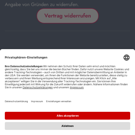
Angabe von Gründen zu widerrufen.
Vertrag widerrufen
Impressum
Kontakt
Datenschutz
FAQs
AGB
Barrierefreiheitserklärung
Cookie-Einstellungen
*
Die mit Sternchen (*) gekennzeichneten Links sind Affiliate-Links.
Wenn Sie auf einen solchen Link klicken und auf der Zielseite etwas
kaufen, bekommen wir vom betreffenden Anbieter oder Online-Shop
eine Vermittlerprovision. Es entstehen für Sie keine Nachteile beim
Kauf oder Preis.
**
Befristete Preissenkung zum Buchpreisbindungspreis inkl.
Mehrwertsteuer.
1
Versand innerhalb Deutschlands versandkostenfrei ab 9,00 €
Bestellwert.
2
Vorbestellung ab 30 Tage vor Erscheinungstermin möglich.