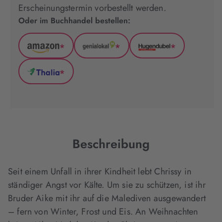
Erscheinungstermin vorbestellt werden.
Oder im Buchhandel bestellen:
*
*
*
Amazon
GenialLokal
Hugendubel
(wird
(wird
(wird
*
in
in
in
Thalia
neuem
neuem
neuem
(wird
Tab
Tab
Tab
in
geöffnet)
geöffnet)
geöffnet)
neuem
Tab
geöffnet)
Beschreibung
Seit einem Unfall in ihrer Kindheit lebt Chrissy in
ständiger Angst vor Kälte. Um sie zu schützen, ist ihr
Bruder Aike mit ihr auf die Malediven ausgewandert
– fern von Winter, Frost und Eis. An Weihnachten