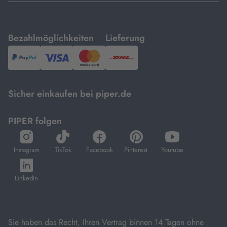
mit
mit
Bezahlmöglichkeiten
Lieferung
PayPal,
Visa
und
DHL.
Mastercard.
Sicher einkaufen bei piper.de
PIPER folgen
öffnet
öffnet
öffnet
öffnet
öffnet
in
in
in
in
in
Instagram
TikTok
Facebook
Pinterest
Youtube
neuem
neuem
neuem
neuem
neuem
öffnet
Tab
Tab
Tab
Tab
Tab
in
LinkedIn
neuem
Tab
Sie haben das Recht, Ihren Vertrag binnen 14 Tagen ohne