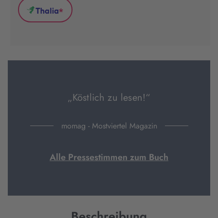
(wird
(wird
(wird
*
in
in
in
Thalia
neuem
neuem
neuem
(wird
Tab
Tab
Tab
in
geöffnet)
geöffnet)
geöffnet)
neuem
Tab
geöffnet)
„Köstlich zu lesen!“
momag - Mostviertel Magazin
Alle Pressestimmen zum Buch
Beschreibung