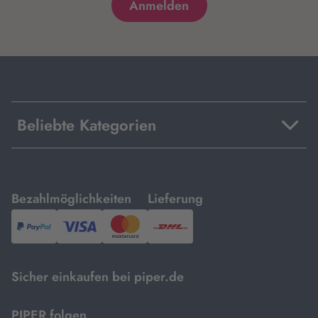
Beliebte Kategorien
mit
mit
Bezahlmöglichkeiten
Lieferung
PayPal,
Visa
und
DHL.
Mastercard.
Sicher einkaufen bei piper.de
PIPER folgen