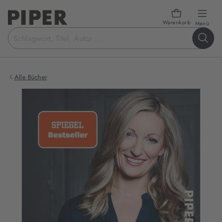
Warenkorb
öffn
Menü
Suchbegriff
eingeben
Alle Bücher