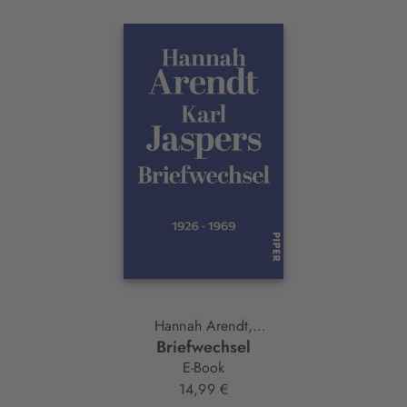
Interaktives
Slider-
Element
Hannah Arendt,
Briefwechsel
Karl Jaspers
E-Book
14,99 €