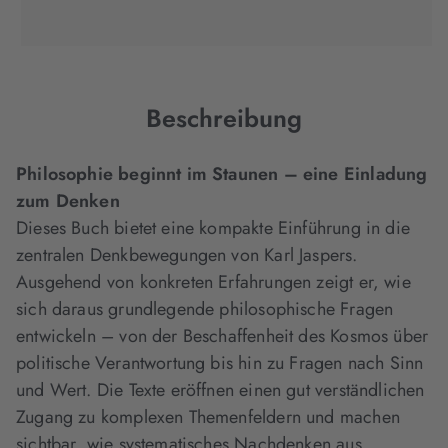
(wird
Tab
Tab
Tab
in
geöffnet)
geöffnet)
geöffnet)
neuem
Tab
geöffnet)
Beschreibung
Philosophie beginnt im Staunen – eine Einladung
zum Denken
Dieses Buch bietet eine kompakte Einführung in die
zentralen Denkbewegungen von Karl Jaspers.
Ausgehend von konkreten Erfahrungen zeigt er, wie
sich daraus grundlegende philosophische Fragen
entwickeln – von der Beschaffenheit des Kosmos über
politische Verantwortung bis hin zu Fragen nach Sinn
und Wert. Die Texte eröffnen einen gut verständlichen
Zugang zu komplexen Themenfeldern und machen
sichtbar, wie systematisches Nachdenken aus