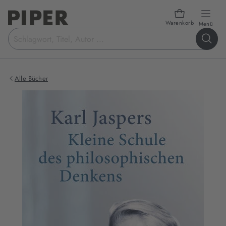
Warenkorb
öffn
Menü
Suchbegriff
eingeben
Alle Bücher