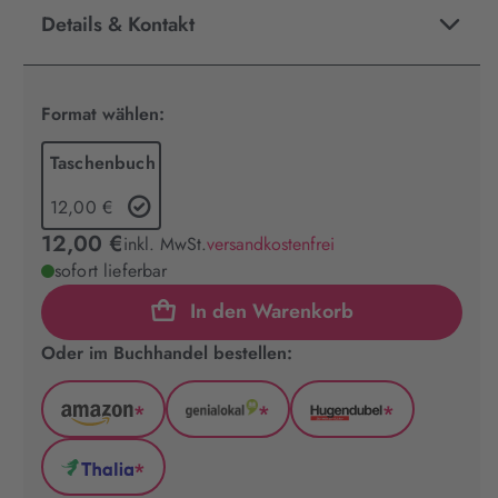
Details & Kontakt
Format wählen:
Taschenbuch
12,00 €
12,00 €
inkl. MwSt.
versandkostenfrei
sofort lieferbar
In den Warenkorb
Oder im Buchhandel bestellen:
*
*
*
Amazon
GenialLokal
Hugendubel
(wird
(wird
(wird
*
in
in
in
Thalia
neuem
neuem
neuem