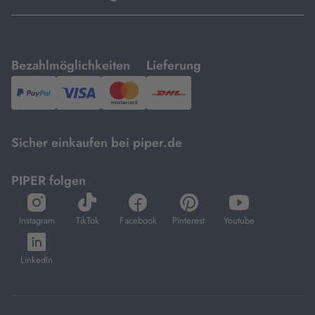
mit
mit
Bezahlmöglichkeiten
Lieferung
PayPal,
Visa
und
DHL.
Mastercard.
Sicher einkaufen bei piper.de
PIPER folgen
öffnet
öffnet
öffnet
öffnet
öffnet
in
in
in
in
in
Instagram
TikTok
Facebook
Pinterest
Youtube
neuem
neuem
neuem
neuem
neuem
öffnet
Tab
Tab
Tab
Tab
Tab
in
LinkedIn
neuem
Tab