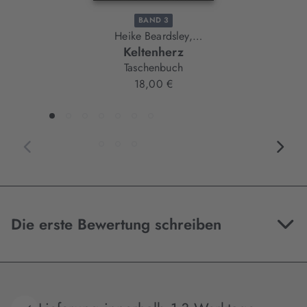
BAND 3
Heike Beardsley,
Keltenherz
Ulrike Vögl
Taschenbuch
18,00 €
Die erste Bewertung schreiben