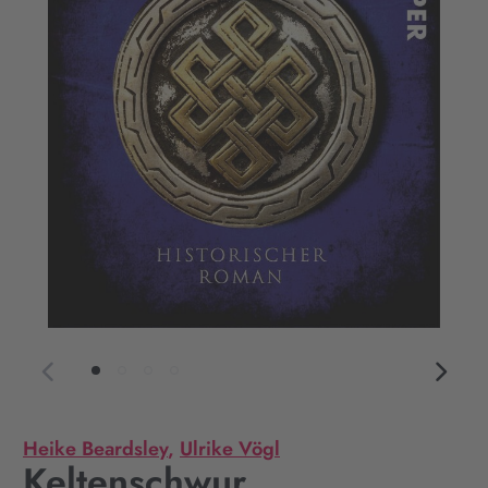
Heike Beardsley
,
Ulrike Vögl
Keltenschwur