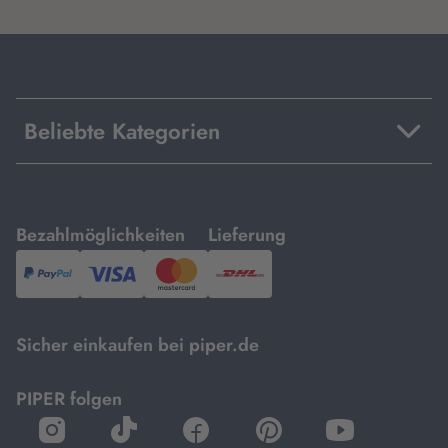
Beliebte Kategorien
mit
mit
Bezahlmöglichkeiten
Lieferung
PayPal,
Visa
und
DHL.
Mastercard.
Sicher einkaufen bei piper.de
PIPER folgen
öffnet
öffnet
öffnet
öffnet
öffnet