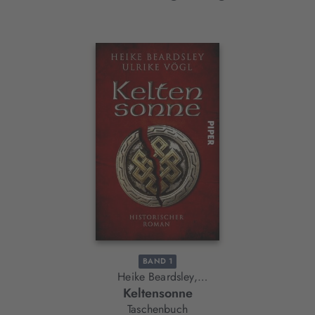
Interaktives
Slider-
Element
BAND 1
Heike Beardsley,
Keltensonne
Ulrike Vögl
Taschenbuch