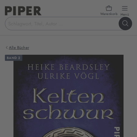
Warenkorb
öffn
Menü
Suchbegriff
eingeben
Alle Bücher
BAND 2
Produktbilder
zum
Buch