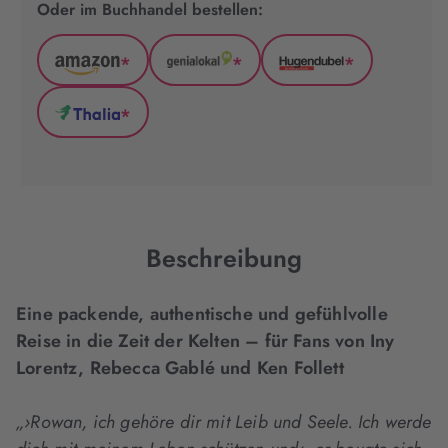
Oder im Buchhandel bestellen:
*
*
*
Amazon
GenialLokal
Hugendubel
(wird
(wird
(wird
*
in
in
in
Thalia
neuem
neuem
neuem
(wird
Tab
Tab
Tab
in
geöffnet)
geöffnet)
geöffnet)
neuem
Tab
geöffnet)
Beschreibung
Eine packende, authentische und gefühlvolle
Reise in die Zeit der Kelten – für Fans von Iny
Lorentz, Rebecca Gablé und Ken Follett
„›Rowan, ich gehöre dir mit Leib und Seele. Ich werde