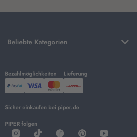
Beliebte Kategorien
mit
mit
Bezahlmöglichkeiten
Lieferung
PayPal,
Visa
und
DHL.
Mastercard.
Sicher einkaufen bei piper.de
PIPER folgen
öffnet
öffnet
öffnet
öffnet
öffnet