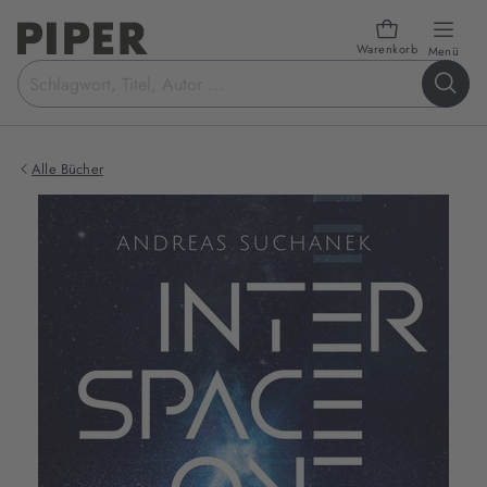
Warenkorb
öffn
Menü
Suchbegriff
eingeben
Alle Bücher