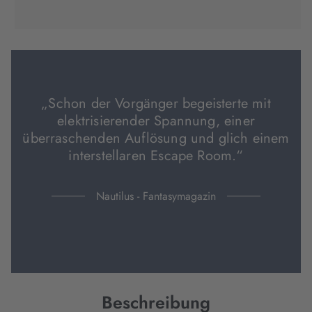
(wird
(wird
(wird
in
in
in
neuem
neuem
neuem
Tab
Tab
Tab
geöffnet)
geöffnet)
geöffnet)
„Schon der Vorgänger begeisterte mit
elektrisierender Spannung, einer
überraschenden Auflösung und glich einem
interstellaren Escape Room.“
Nautilus - Fantasymagazin
Beschreibung