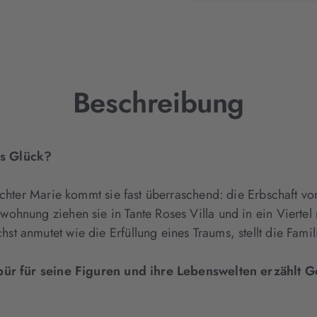
neuem
Tab
geöffnet)
Beschreibung
as Glück?
ochter Marie kommt sie fast überraschend: die Erbschaft vo
ohnung ziehen sie in Tante Roses Villa und in ein Vierte
t anmutet wie die Erfüllung eines Traums, stellt die Famil
espür für seine Figuren und ihre Lebenswelten erzähl