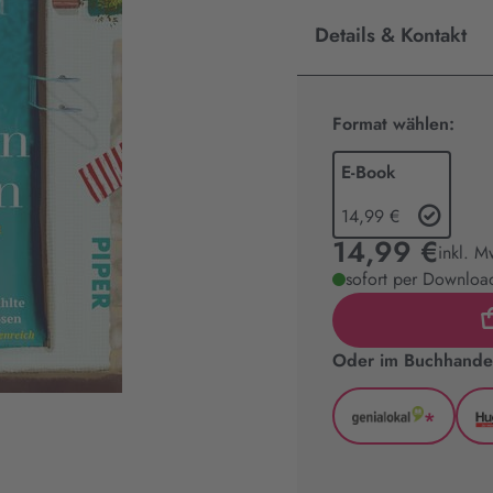
Details & Kontakt
Format wählen:
E-Book
14,99 €
14,99 €
inkl. M
sofort per Download
Oder im Buchhandel
*
GenialLoka
(wird
in