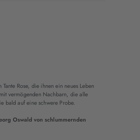
neuem
neuem
Tab
Tab
geöffnet)
geöffnet)
n Tante Rose, die ihnen ein neues Leben
l mit vermögenden Nachbarn, die alle
ie bald auf eine schwere Probe.
t Georg Oswald von schlummernden