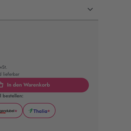
wSt.
 lieferbar
In den Warenkorb
 bestellen:
*
*
l
Hugendubel
Thalia
(wird
(wird
in
in