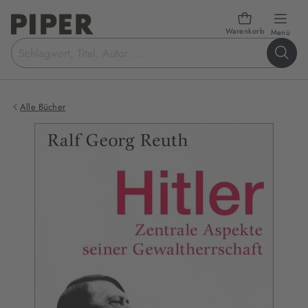
Warenkorb
öffn
Menü
Suchbegriff
eingeben
Alle Bücher