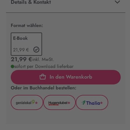
Details & Kontakt
Format wählen:
E-Book
21,99 €
21,99 €
inkl. MwSt.
sofort per Download lieferbar
In den Warenkorb
Oder im Buchhandel bestellen:
*
*
*
GenialLokal
Hugendubel
Thalia
(wird
(wird
(wird
in
in
in
neuem
neuem
neuem