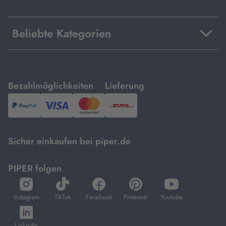
Beliebte Kategorien
mit
mit
Bezahlmöglichkeiten
Lieferung
PayPal,
Visa
und
DHL.
Mastercard.
Sicher einkaufen bei piper.de
PIPER folgen
öffnet
öffnet
öffnet
öffnet
öffnet
in
in
in
in
in
Instagram
TikTok
Facebook
Pinterest
Youtube
neuem
neuem
neuem
neuem
neuem
öffnet
Tab
Tab
Tab
Tab
Tab
in
LinkedIn