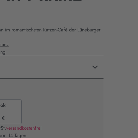
n im romantischsten Katzen-Café der Lüneburger
aunz
ung
ook
 €
St.
versandkostenfrei
 von 14 Tagen