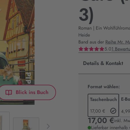
3)
Roman | Ein Wohlfühlroma
Heide
Band aus der
Reihe Mr. M
5.0
1 Bewert
Details & Kontakt
Format wählen:
Blick ins Buch
E-B
Taschenbuch
17,00 €
4,99
17,00 €
inkl. Mw
Lieferbar innerhalb