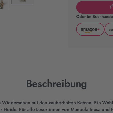
Oder im Buchhandel
*
Amazon
(wird
in
neuem
Tab
geöffnet)
Beschreibung
n Wiedersehen mit den zauberhaften Katzen: Ein Wo
r Heide. Für alle Leser:innen von Manuela Inusa und