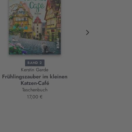
BAND 2
BAND 1
Kerstin Garde
Kerstin Garde
Frühlingszauber im kleinen
Winterzauber im kleinen
Katzen-Café
Katzen-Café
Taschenbuch
Taschenbuch
17,00 €
13,00 €