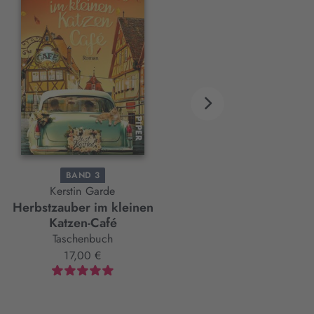
BAND 3
BAND 4
Kerstin Garde
Kerstin Garde
n
Herbstzauber im kleinen
Sommerzauber im kleine
Katzen-Café
Katzen-Café
Taschenbuch
Taschenbuch
17,00 €
17,00 €