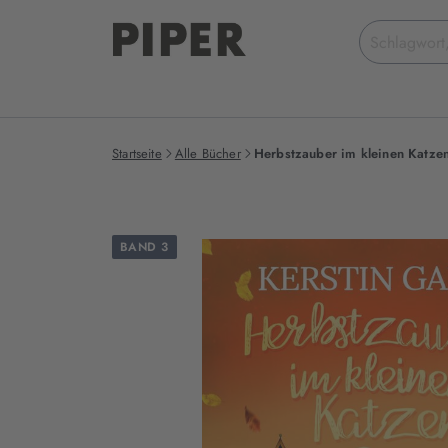
Suchbegriff
eingeben
Startseite
Alle Bücher
Herbstzauber im kleinen Katzen
BAND 3
Produktbilder
zum
Buch