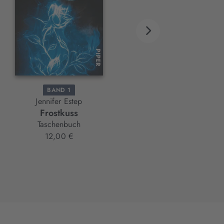
BAND 1
BAND 2
Jennifer Estep
Jennifer Estep
Frostkuss
Frostfluch
Taschenbuch
E-Book
12,00 €
9,99 €