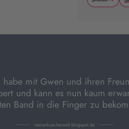
*
GenialLoka
(wird
in
neuem
Tab
geöffnet)
h habe mit Gwen und ihren Freu
bert und kann es nun kaum erwa
ten Band in die Finger zu beko
meine-buecherwelt.blogspot.de