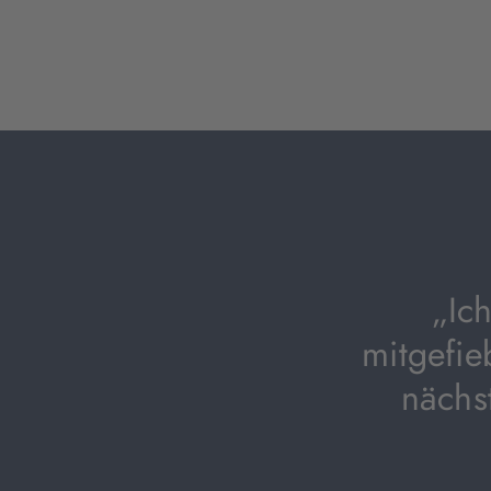
„Ic
mitgefie
nächs