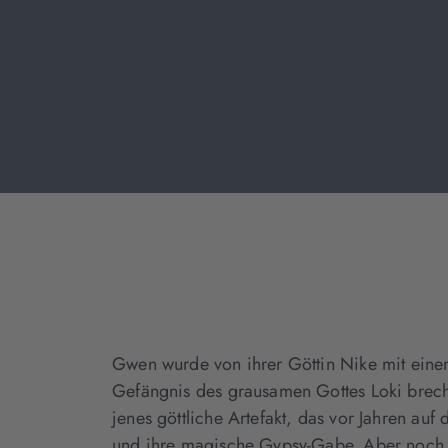
Gwen wurde von ihrer Göttin Nike mit einer 
Gefängnis des grausamen Gottes Loki brec
jenes göttliche Artefakt, das vor Jahren au
und ihre magische Gypsy-Gabe. Aber noch b