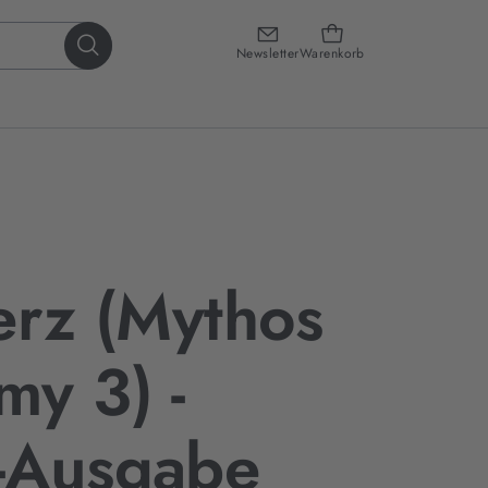
Newsletter
Warenkorb
erz (Mythos
y 3) -
-Ausgabe