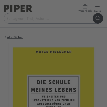
Warenkorb
öffn
Menü
Suchbegriff
eingeben
Alle Bücher