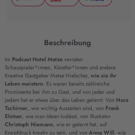
GenialLokal
Hugendubel
Thalia
(wird
(wird
(wird
in
in
in
neuem
neuem
neuem
Tab
Tab
Tab
geöffnet)
geöffnet)
geöffnet)
Beschreibung
Im
Podcast Hotel Matze
verraten
Schauspieler*innen, Künstler*innen und andere
Kreative Gastgeber Matze Hielscher,
wie sie ihr
Leben meistern
. Es waren bereits zahlreiche
Prominente bei ihm zu Gast, und von jeder und
jedem hat er etwas über das Leben gelernt: Von
Nora
Tschirner
, wie wichtig Auszeiten sind, von
Frank
Elstner
, wie man Ideen loslässt, von Illustrator
Christoph Niemann
, wie er gelernt hat, auf
Knopfdruck kreativ zu sein, und von
Anne Will
, wie