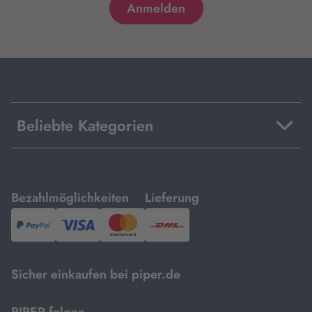
Beliebte Kategorien
mit
mit
Bezahlmöglichkeiten
Lieferung
PayPal,
Visa
und
DHL.
Mastercard.
Sicher einkaufen bei piper.de