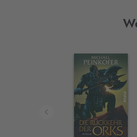
We
Interaktives
Slider-
Element