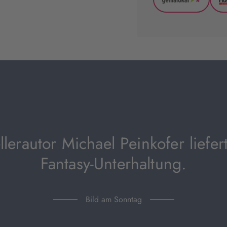
*
GenialLoka
(wird
in
neuem
Tab
geöffnet)
llerautor Michael Peinkofer liefer
Fantasy-Unterhaltung.
Bild am Sonntag