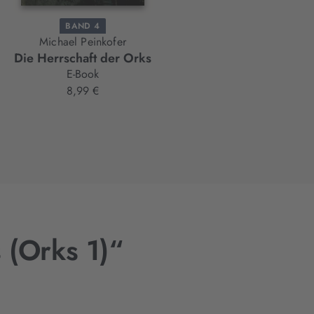
BAND 4
BAND 5
Michael Peinkofer
Michael Peinkofer
Die Herrschaft der Orks
Die Ehre der Orks
E-Book
E-Book
8,99 €
9,99 €
 (Orks 1)“