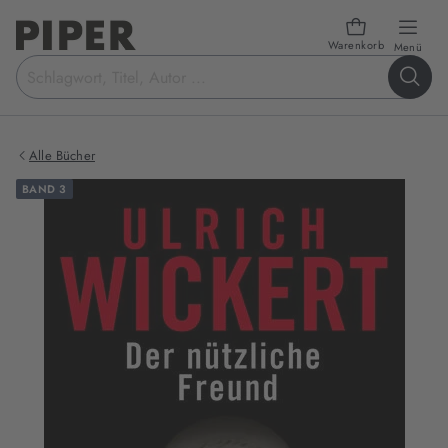
Warenkorb
öffn
Menü
Suchbegriff
eingeben
Alle Bücher
BAND 3