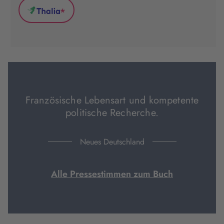
(wird
(wird
(wird
*
in
in
in
Thalia
neuem
neuem
neuem
(wird
Tab
Tab
Tab
in
geöffnet)
geöffnet)
geöffnet)
neuem
Tab
geöffnet)
Französische Lebensart und kompetente
politische Recherche.
Neues Deutschland
Alle Pressestimmen zum Buch