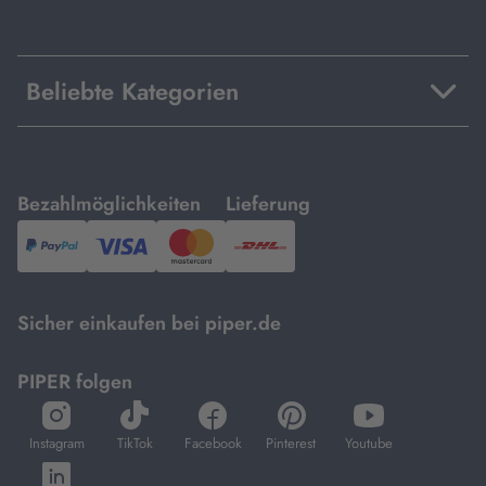
Beliebte Kategorien
mit
mit
Bezahlmöglichkeiten
Lieferung
PayPal,
Visa
und
DHL.
Mastercard.
Sicher einkaufen bei piper.de
PIPER folgen
öffnet
öffnet
öffnet
öffnet
öffnet
in
in
in
in
in
Instagram
TikTok
Facebook
Pinterest
Youtube
neuem
neuem
neuem
neuem
neuem
öffnet