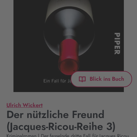
Blick ins Buch
Ulrich Wickert
Der nützliche Freund
(Jacques-Ricou-Reihe 3)
Kriminalroman | Der fesselnde dritte Fall für Jacques Ricou