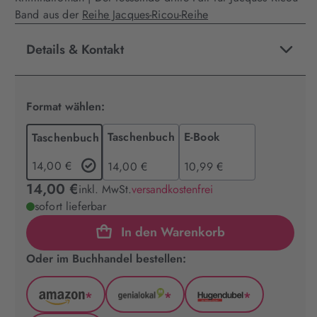
Band aus der
Reihe Jacques-Ricou-Reihe
Details & Kontakt
Format wählen:
Taschenbuch
E-Book
Taschenbuch
14,00 €
14,00 €
10,99 €
14,00 €
inkl. MwSt.
versandkostenfrei
sofort lieferbar
In den Warenkorb
Oder im Buchhandel bestellen:
*
*
*
Amazon
GenialLokal
Hugendubel