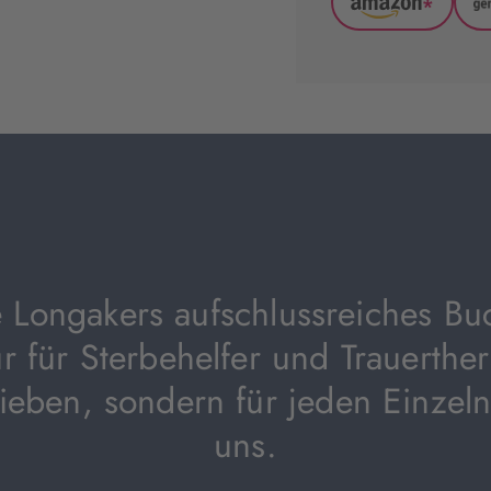
*
Amazon
(wird
in
neuem
Tab
geöffnet)
e Longakers aufschlussreiches B
ur für Sterbehelfer und Trauerthe
ieben, sondern für jeden Einzel
uns.