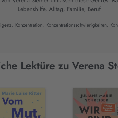
 von Verena Steiner umfassen diese Genres:
Ra
Lebenshilfe, Alltag, Familie, Beruf
lligenz,
Konzentration,
Konzentrationsschwierigkeiten,
Kon
iche Lektüre zu Verena St