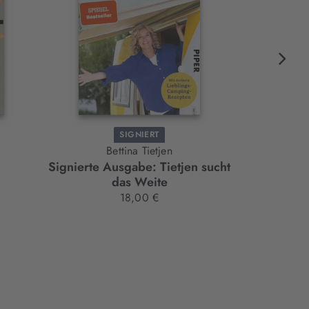
SIGNIERT
Bettina Tietjen
Se
Signierte Ausgabe: Tietjen sucht
Be
das Weite
18,00 €