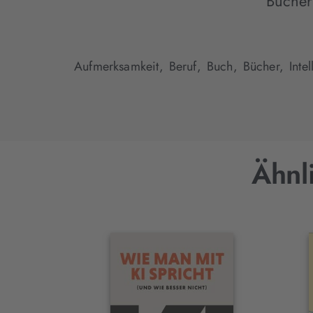
Bücher
Aufmerksamkeit,
Beruf,
Buch,
Bücher,
Inte
Ähnl
Interaktives
Slider-
Element