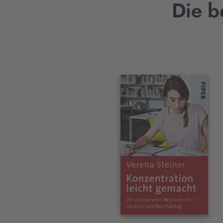
Die b
Interaktives
Slider-
Element