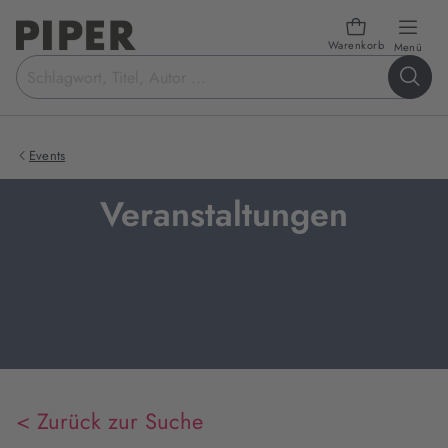
Warenkorb
öffn
Menü
Suchbegriff
eingeben
Events
Veranstaltungen
< Zurück zur Suche