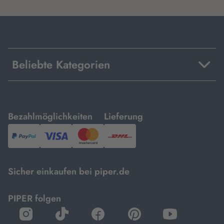
Beliebte Kategorien
mit
mit
Bezahlmöglichkeiten
Lieferung
PayPal,
Visa
und
DHL.
Mastercard.
Sicher einkaufen bei piper.de
PIPER folgen
öffnet
öffnet
öffnet
öffnet
öffnet
in
in
in
in
in