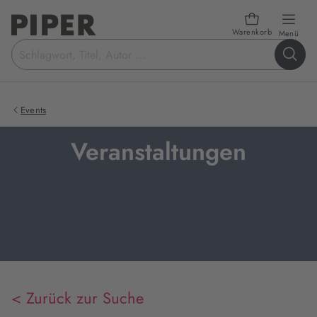
Warenkorb
öffn
Menü
Suchbegriff
eingeben
Events
Veranstaltungen
< Zurück zur Suche