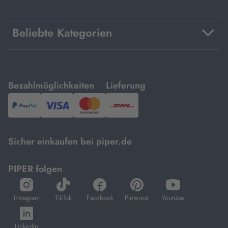
Beliebte Kategorien
mit
mit
Bezahlmöglichkeiten
Lieferung
PayPal,
Visa
und
DHL.
Mastercard.
Sicher einkaufen bei piper.de
PIPER folgen
öffnet
öffnet
öffnet
öffnet
öffnet
in
in
in
in
in
Instagram
TikTok
Facebook
Pinterest
Youtube
neuem
neuem
neuem
neuem
neuem
öffnet
Tab
Tab
Tab
Tab
Tab
in
LinkedIn